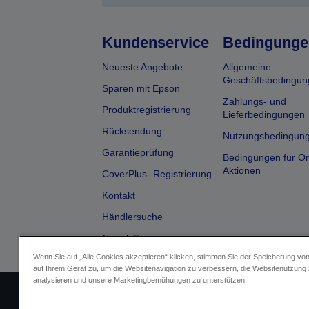
Kundenservice
Bedingunge
Neueste Angebote
Allgemeine
Geschäftsbedingun
Sparen mit Epson
Zahlungs- und
Produktregistrierung
Lieferbedingungen
Rücksendung
Nutzungsbedingun
Garantieprüfung
Bedingungen für On
Aktionen
CoverPlus- Registrierung
Kontakt
Händlersuche
Newsletter
Wenn Sie auf „Alle Cookies akzeptieren“ klicken, stimmen Sie der Speicherung vo
auf Ihrem Gerät zu, um die Websitenavigation zu verbessern, die Websitenutzung
analysieren und unsere Marketingbemühungen zu unterstützen.
Impressum
Identifizierung der G