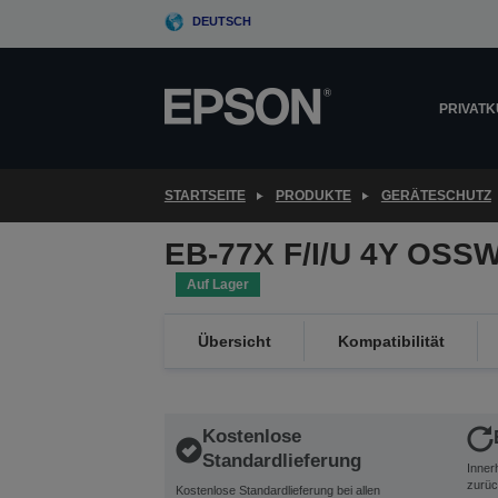
Skip
DEUTSCH
to
main
content
PRIVAT
STARTSEITE
PRODUKTE
GERÄTESCHUTZ
EB-77X F/I/U 4Y OSS
Auf Lager
Übersicht
Kompatibilität
Kostenlose
Standardlieferung
Inner
zurüc
Kostenlose Standardlieferung bei allen