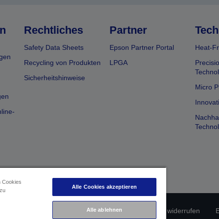
n
Rechtliches
Partner
Tech
Safety Data Sheets
Epson Partner Portal
Heat-Fr
gen
Recycling von Produkten
LPGA
Precisi
Technol
Sicherheitshinweise
Micro P
gen
Innovat
line-
Nachhal
Technol
n Cookies
Alle Cookies akzeptieren
 zu
erätekonformität
Datenschutzrichtlinie
Alle ablehnen
Vertrag widerrufen
E