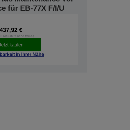
e für EB-77X F/I/U
437,92 €
St. (368,00 € ohne MwSt.)
Jetzt kaufen
barkeit in Ihrer Nähe