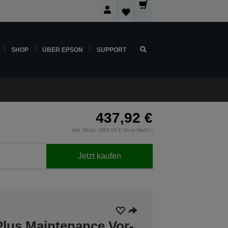
SHOP
ÜBER EPSON
SUPPORT
437,92 €
inkl. MwSt. (368,00 € ohne MwSt.)
Jetzt kaufen
Plus Maintenance Vor-