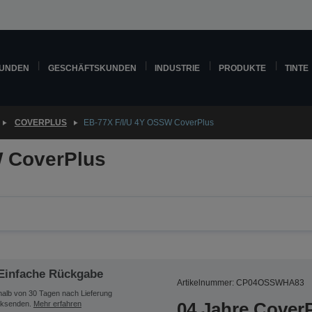
KUNDEN
GESCHÄFTSKUNDEN
INDUSTRIE
PRODUKTE
TINTE
COVERPLUS
EB-77X F/I/U 4Y OSSW CoverPlus
W CoverPlus
Einfache Rückgabe
Artikelnummer: CP04OSSWHA83
halb von 30 Tagen nach Lieferung
04 Jahre Cover
ksenden.
Mehr erfahren