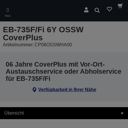
Skip
to
Suchen
main
Menü
content
EB-735F/Fi 6Y OSSW
CoverPlus
Artikelnummer: CP06OSSWHA00
06 Jahre CoverPlus mit Vor-Ort-
Austauschservice oder Abholservice
für EB-735F/Fi
Verfügbarkeit in Ihrer Nähe
Übersicht