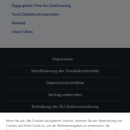
Digigraphie® Fine-Art-Zertifizierung
Textil-Direktdruckmaschinen
Weltweit
Orient Uhren
Impressum
Identifizierung der Gerätekonformität
Datenschutzrichtlinie
Vertrag widerrufen
Einhaltung der EU-Datenverordnung
Fragen zum Datenschutz
Wenn Sie auf „Alle Cookies akzeptieren“ klicken, stimmen Sie der Speicherung von
Cookies auf Ihrem Gerät zu, um die Websitenavigation zu verbessern, die