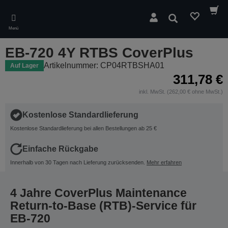
Skip
to
Suchen
main
Menü
content
EB-720 4Y RTBS CoverPlus
Artikelnummer: CP04RTBSHA01
Auf Lager
311,78 €
inkl. MwSt. (262,00 € ohne MwSt.)
Kostenlose Standardlieferung
Kostenlose Standardlieferung bei allen Bestellungen ab 25 €
Einfache Rückgabe
Innerhalb von 30 Tagen nach Lieferung zurücksenden.
Mehr erfahren
4 Jahre CoverPlus Maintenance
Return-to-Base (RTB)-Service für
EB-720