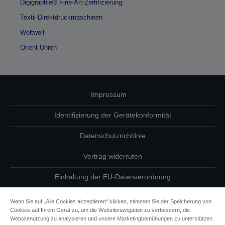
Digigraphie® Fine-Art-Zertifizierung
Textil-Direktdruckmaschinen
Weltweit
Orient Uhren
Impressum
Identifizierung der Gerätekonformität
Datenschutzrichtlinie
Vertrag widerrufen
Einhaltung der EU-Datenverordnung
Fragen zum Datenschutz
Wenn Sie auf „Alle Cookies akzeptieren“ klicken, stimmen Sie der Speicherung von
Cookies auf Ihrem Gerät zu, um die Websitenavigation zu verbessern, die
Informationen zu Cookies
Websitenutzung zu analysieren und unsere Marketingbemühungen zu unterstützen.