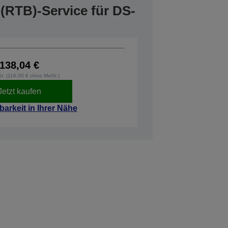
(RTB)-Service für DS-
138,04 €
St. (116,00 € ohne MwSt.)
Jetzt kaufen
barkeit in Ihrer Nähe