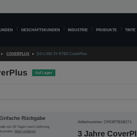
KUNDEN
GESCHÄFTSKUNDEN
INDUSTRIE
PRODUKTE
TINTE
COVERPLUS
DS-C490 3Y RTBS CoverPlus
erPlus
Auf Lager
Einfache Rückgabe
Artikelnummer: CP03RTBSB271
halb von 30 Tagen nach Lieferung
3 Jahre CoverP
ksenden.
Mehr erfahren