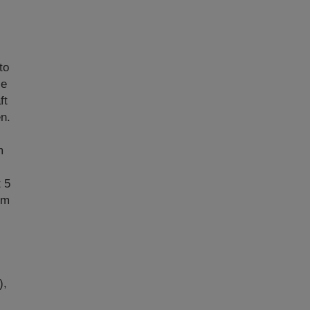
to
ie
ft
n.
m
.
t 5
im
),