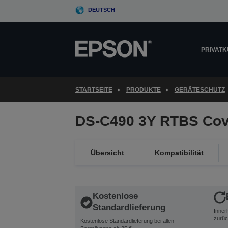
Skip
DEUTSCH
to
main
content
PRIVAT
STARTSEITE
PRODUKTE
GERÄTESCHUTZ
DS-C490 3Y RTBS Cov
Übersicht
Kompatibilität
Kostenlose
Standardlieferung
Inner
zurüc
Kostenlose Standardlieferung bei allen