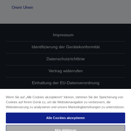
Orient Uhren
Impressum
Identifizierung der Gerätekonformität
Datenschutzrichtlinie
Vertrag widerrufen
Einhaltung der EU-Datenverordnung
Fragen zum Datenschutz
Wenn Sie auf „Alle Cookies akzeptieren“ klicken, stimmen Sie der Speicherung von
Cookies auf Ihrem Gerät zu, um die Websitenavigation zu verbessern, die
Informationen zu Cookies
Websitenutzung zu analysieren und unsere Marketingbemühungen zu unterstützen.
Alle Cookies akzeptieren
Epson Engagement für Barrierefreiheit
Alle ablehnen