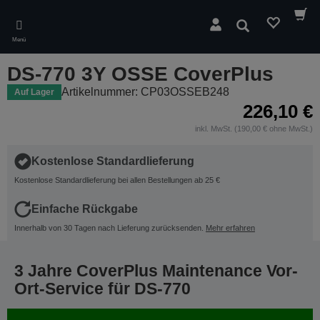
Skip
to
Suchen
main
Menü
content
DS-770 3Y OSSE CoverPlus
Artikelnummer: CP03OSSEB248
Auf Lager
226,10 €
inkl. MwSt. (190,00 € ohne MwSt.)
Kostenlose Standardlieferung
Kostenlose Standardlieferung bei allen Bestellungen ab 25 €
Einfache Rückgabe
Innerhalb von 30 Tagen nach Lieferung zurücksenden.
Mehr erfahren
3 Jahre CoverPlus Maintenance Vor-
Ort-Service für DS-770