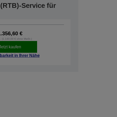
(RTB)-Service für
1.356,60 €
t. (1.140,00 € ohne MwSt.)
Jetzt kaufen
barkeit in Ihrer Nähe