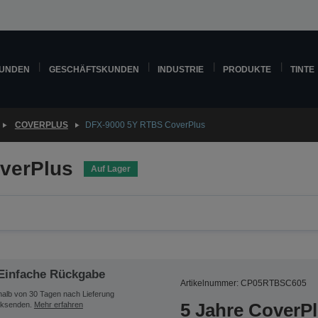
KUNDEN
GESCHÄFTSKUNDEN
INDUSTRIE
PRODUKTE
TINTE
COVERPLUS
DFX-9000 5Y RTBS CoverPlus
verPlus
Auf Lager
Einfache Rückgabe
Artikelnummer: CP05RTBSC605
halb von 30 Tagen nach Lieferung
5 Jahre CoverP
ksenden.
Mehr erfahren