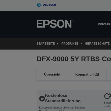
Skip
DEUTSCH
to
main
content
PRIVAT
STARTSEITE
PRODUKTE
GERÄTESCHUTZ
DFX-9000 5Y RTBS Co
Übersicht
Kompatibilität
Kostenlose
Standardlieferung
Inner
zurüc
Kostenlose Standardlieferung bei allen