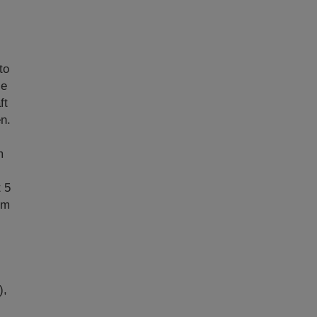
to
ie
ft
n.
m
.
t 5
im
),