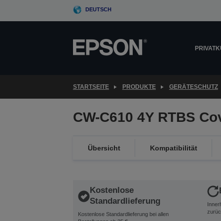
Skip
DEUTSCH
to
main
content
PRIVAT
STARTSEITE
PRODUKTE
GERÄTESCHUTZ
CW-C610 4Y RTBS Co
Übersicht
Kompatibilität
Kostenlose
Standardlieferung
Inner
zurüc
Kostenlose Standardlieferung bei allen