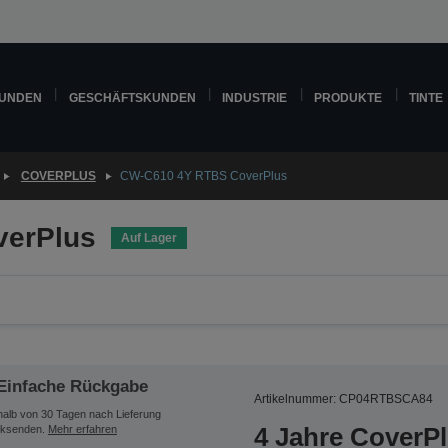
KUNDEN
GESCHÄFTSKUNDEN
INDUSTRIE
PRODUKTE
TINTE
COVERPLUS
CW-C610 4Y RTBS CoverPlus
verPlus
Auf Lager
Einfache Rückgabe
Artikelnummer: CP04RTBSCA84
halb von 30 Tagen nach Lieferung
4 Jahre CoverP
ksenden.
Mehr erfahren