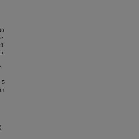
to
ie
ft
n.
m
.
t 5
im
),