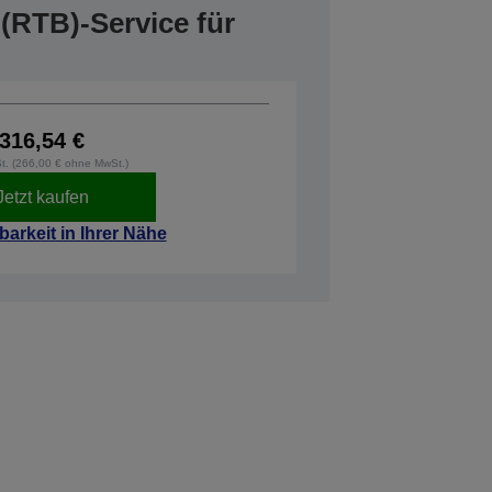
(RTB)-Service für
316,54 €
St. (266,00 € ohne MwSt.)
Jetzt kaufen
barkeit in Ihrer Nähe