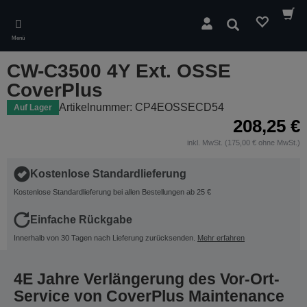
Skip
to
Suchen
main
Menü
content
CW-C3500 4Y Ext. OSSE
CoverPlus
Artikelnummer: CP4EOSSECD54
Auf Lager
208,25 €
inkl. MwSt. (175,00 € ohne MwSt.)
Kostenlose Standardlieferung
Kostenlose Standardlieferung bei allen Bestellungen ab 25 €
Einfache Rückgabe
Innerhalb von 30 Tagen nach Lieferung zurücksenden.
Mehr erfahren
4E Jahre Verlängerung des Vor-Ort-
Service von CoverPlus Maintenance