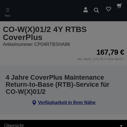
Skip
to
Suchen
main
Menü
content
CO-W(X)01/2 4Y RTBS
CoverPlus
Artikelnummer: CP04RTBSHA86
167,79 €
inkl. MwSt. (141,00 € ohne MwSt.)
4 Jahre CoverPlus Maintenance
Return-to-Base (RTB)-Service für
CO-W(X)01/2
Verfügbarkeit in Ihrer Nähe
Übersicht