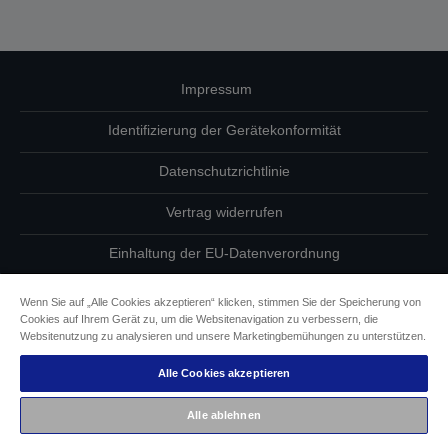
Impressum
Identifizierung der Gerätekonformität
Datenschutzrichtlinie
Vertrag widerrufen
Einhaltung der EU-Datenverordnung
Fragen zum Datenschutz
Wenn Sie auf „Alle Cookies akzeptieren“ klicken, stimmen Sie der Speicherung von
Cookies auf Ihrem Gerät zu, um die Websitenavigation zu verbessern, die
Informationen zu Cookies
Websitenutzung zu analysieren und unsere Marketingbemühungen zu unterstützen.
Alle Cookies akzeptieren
Epson Engagement für Barrierefreiheit
Alle ablehnen
Copyright © 2026 Seiko Epson