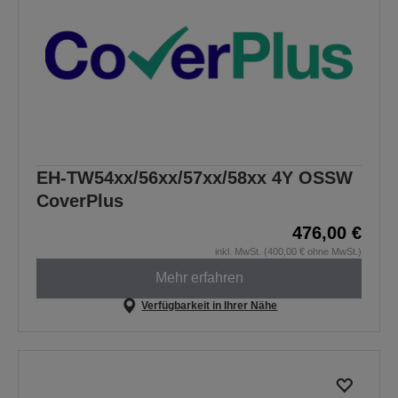
EH-TW54xx/56xx/57xx/58xx 4Y OSSW
CoverPlus
476,00 €
inkl. MwSt. (400,00 € ohne MwSt.)
Mehr erfahren
Verfügbarkeit in Ihrer Nähe