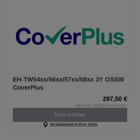
EH-TW54xx/56xx/57xx/58xx 3Y OSSW
CoverPlus
297,50 €
inkl. MwSt. (250,00 € ohne MwSt.)
Mehr erfahren
Verfügbarkeit in Ihrer Nähe