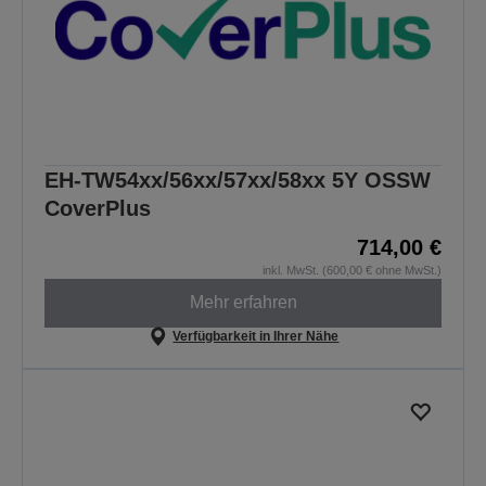
EH-TW54xx/56xx/57xx/58xx 5Y OSSW
CoverPlus
714,00 €
inkl. MwSt. (600,00 € ohne MwSt.)
Mehr erfahren
Verfügbarkeit in Ihrer Nähe