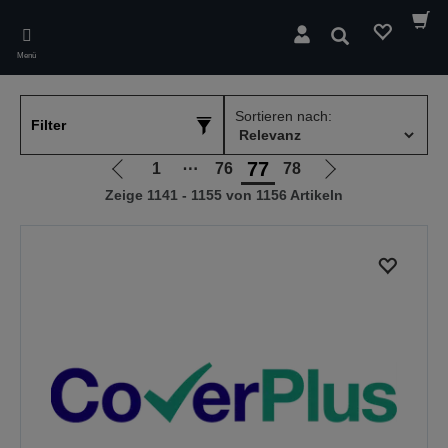
Skip
to
Suchen
main
Menü
content
Sortieren nach:
Filter
77
1
⋯
76
78
Zur
Zur
Zeige 1141 - 1155 von 1156 Artikeln
vorherigen
nächsten
Seite
Seite