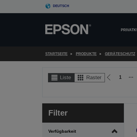
Skip
DEUTSCH
to
main
content
PRIVAT
STARTSEITE
PRODUKTE
GERÄTESCHUTZ
1
⋯
Liste
Raster
Zur
vorherigen
Seite
Filter
Verfügbarkeit