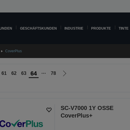
KUNDEN
GESCHÄFTSKUNDEN
INDUSTRIE
PRODUKTE
TINTE
CoverPlus
64
61
62
63
⋯
78
Zur
nächsten
Seite
SC-V7000 1Y OSSE
CoverPlus+