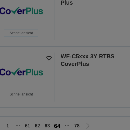
Plus
Schnellansicht
WF-C5xxx 3Y RTBS
CoverPlus
Schnellansicht
64
1
⋯
61
62
63
⋯
78
ur
Zur