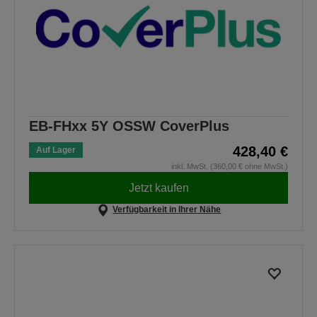
EB-FHxx 5Y OSSW CoverPlus
428,40 €
Auf Lager
inkl. MwSt. (360,00 € ohne MwSt.)
Jetzt kaufen
Verfügbarkeit in Ihrer Nähe