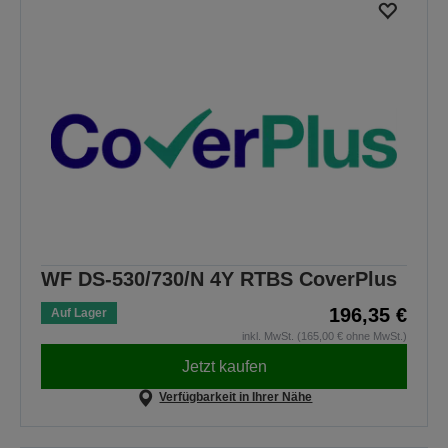
WF DS-530/730/N 4Y RTBS CoverPlus
196,35 €
Auf Lager
inkl. MwSt. (165,00 € ohne MwSt.)
Jetzt kaufen
Verfügbarkeit in Ihrer Nähe