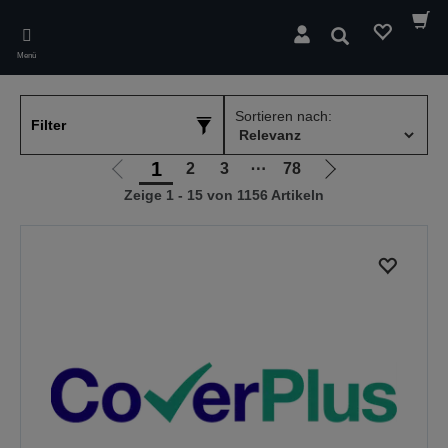
Skip
to
Suchen
main
Menü
content
Sortieren nach:
Filter
1
2
3
⋯
78
Zur
Zur
Zeige 1 - 15 von 1156 Artikeln
vorherigen
nächsten
Seite
Seite