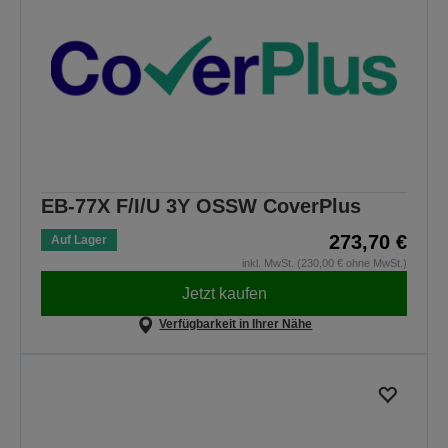
EB-77X F/I/U 3Y OSSW CoverPlus
273,70 €
Auf Lager
inkl. MwSt. (230,00 € ohne MwSt.)
Jetzt kaufen
Verfügbarkeit in Ihrer Nähe