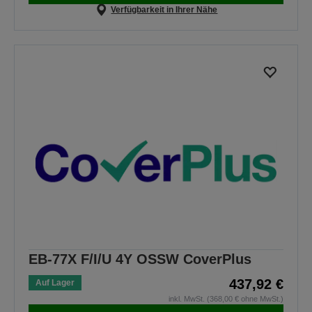
Verfügbarkeit in Ihrer Nähe
EB-77X F/I/U 4Y OSSW CoverPlus
437,92 €
Auf Lager
inkl. MwSt. (368,00 € ohne MwSt.)