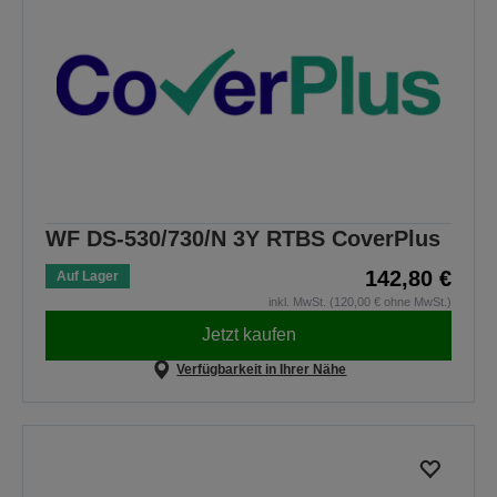
WF DS-530/730/N 3Y RTBS CoverPlus
142,80 €
Auf Lager
inkl. MwSt. (120,00 € ohne MwSt.)
Jetzt kaufen
Verfügbarkeit in Ihrer Nähe