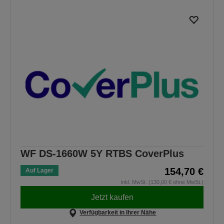
WF DS-1660W 5Y RTBS CoverPlus
154,70 €
Auf Lager
inkl. MwSt. (130,00 € ohne MwSt.)
Jetzt kaufen
Verfügbarkeit in Ihrer Nähe