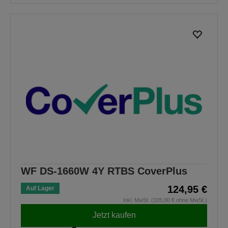
WF DS-1660W 4Y RTBS CoverPlus
124,95 €
Auf Lager
inkl. MwSt. (105,00 € ohne MwSt.)
Jetzt kaufen