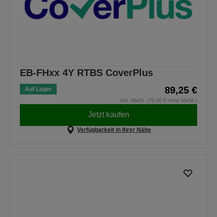
EB-FHxx 4Y RTBS CoverPlus
89,25 €
Auf Lager
inkl. MwSt. (75,00 € ohne MwSt.)
Jetzt kaufen
Verfügbarkeit in Ihrer Nähe