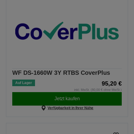
WF DS-1660W 3Y RTBS CoverPlus
95,20 €
Auf Lager
inkl. MwSt. (80,00 € ohne MwSt.)
Jetzt kaufen
Verfügbarkeit in Ihrer Nähe