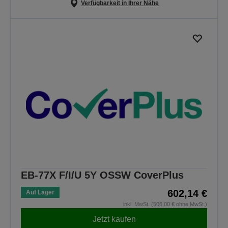
Verfügbarkeit in Ihrer Nähe
EB-77X F/I/U 5Y OSSW CoverPlus
602,14 €
Auf Lager
inkl. MwSt. (506,00 € ohne MwSt.)
Jetzt kaufen