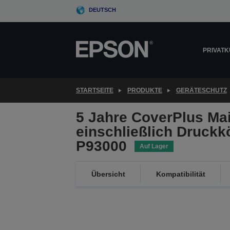
Skip
DEUTSCH
to
main
content
PRIVAT
STARTSEITE
PRODUKTE
GERÄTESCHUTZ
5 Jahre CoverPlus Ma
einschließlich Druckk
P93000
Auf Lager
Übersicht
Kompatibilität