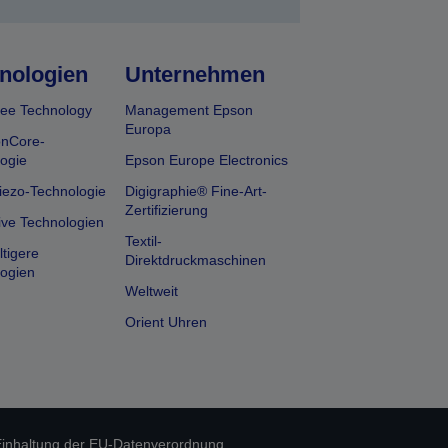
nologien
Unternehmen
ee Technology
Management Epson
Europa
onCore-
ogie
Epson Europe Electronics
iezo-Technologie
Digigraphie® Fine-Art-
Zertifizierung
ive Technologien
Textil-
tigere
Direktdruckmaschinen
ogien
Weltweit
Orient Uhren
inhaltung der EU-Datenverordnung