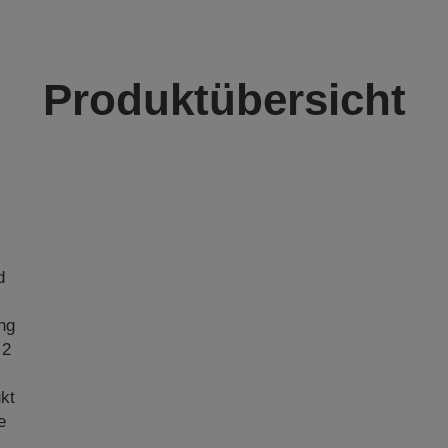
Produktübersicht
d
ng
 2
ukt
e