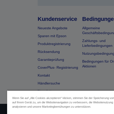
Kundenservice
Bedingunge
Neueste Angebote
Allgemeine
Geschäftsbedingun
Sparen mit Epson
Zahlungs- und
Produktregistrierung
Lieferbedingungen
Rücksendung
Nutzungsbedingun
Garantieprüfung
Bedingungen für On
Aktionen
CoverPlus- Registrierung
Kontakt
Händlersuche
Newsletter
Wenn Sie auf „Alle Cookies akzeptieren“ klicken, stimmen Sie der Speicherung vo
auf Ihrem Gerät zu, um die Websitenavigation zu verbessern, die Websitenutzung
analysieren und unsere Marketingbemühungen zu unterstützen.
Impressum
Identifizierung der G