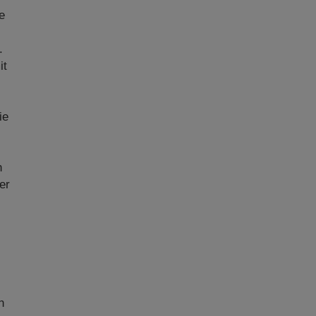
e
.
it
ie
n
er
n