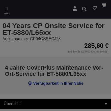
Skip
to
Suchen
main
Menü
content
04 Years CP Onsite Service for
ET-5880/L65xx
Artikelnummer: CP04OSSECJ28
285,60 €
inkl. MwSt. (240,00 € ohne MwSt.)
4 Jahre CoverPlus Maintenance Vor-
Ort-Service für ET-5880/L65xx
Verfügbarkeit in Ihrer Nähe
Übersicht