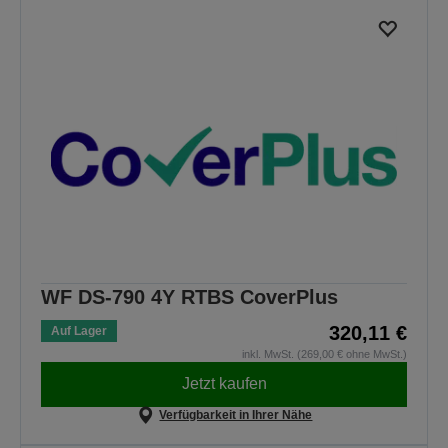
WF DS-790 4Y RTBS CoverPlus
320,11 €
Auf Lager
inkl. MwSt. (269,00 € ohne MwSt.)
Jetzt kaufen
Verfügbarkeit in Ihrer Nähe