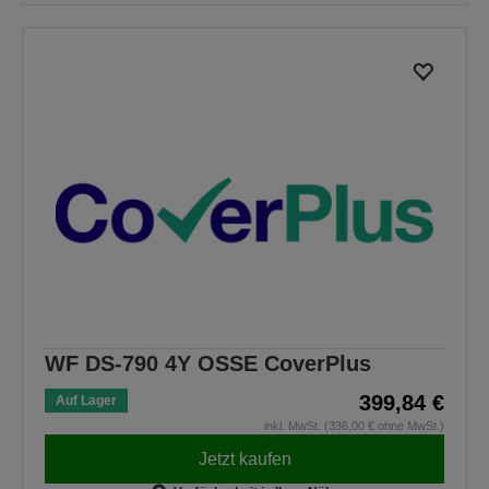
WF DS-790 4Y OSSE CoverPlus
399,84 €
Auf Lager
inkl. MwSt. (336,00 € ohne MwSt.)
Jetzt kaufen