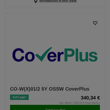
Verfügbarkeit in Ihrer Nähe
CO-W(X)01/2 5Y OSSW CoverPlus
340,34 €
Auf Lager
inkl. MwSt. (286,00 € ohne MwSt.)