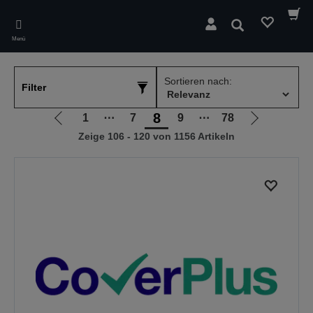
Skip
to
Suchen
main
Menü
content
Sortieren nach:
Filter
8
1
⋯
7
9
⋯
78
Zur
Zur
Zeige 106 - 120 von 1156 Artikeln
vorherigen
nächsten
Seite
Seite