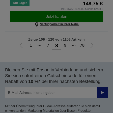
148,75 €
Auf Lager
inkl. MwSt. (125,00 € ohne MwSt.)
Jetzt kaufen
Verfügbarkeit in Ihrer Nähe
Zeige 106 - 120 von 1156 Artikeln
8
1
⋯
7
9
⋯
78
Zur
Zur
vorherigen
nächsten
Seite
Seite
Bleiben Sie mit Epson in Verbindung und sichern
Sie sich sofort einen Gutscheincode für einen
Rabatt von
10 %*
bei Ihrer nächsten Bestellung.
Sende
Mit der Übermittlung Ihrer E-Mail-Adresse erklären Sie sich damit
einverstanden, Marketing-Materialien über Epson Produkte,