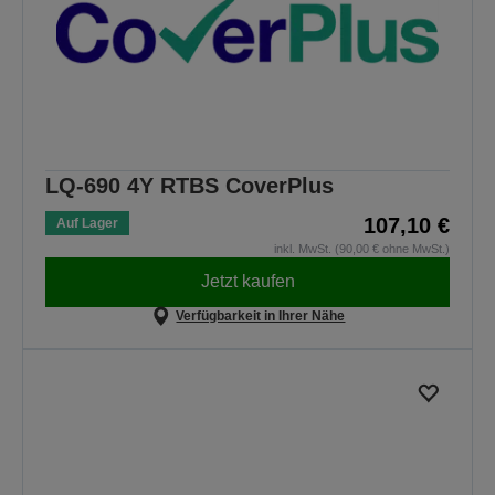
LQ-690 4Y RTBS CoverPlus
107,10 €
Auf Lager
inkl. MwSt. (90,00 € ohne MwSt.)
Jetzt kaufen
Verfügbarkeit in Ihrer Nähe