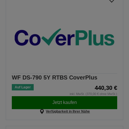
WF DS-790 5Y RTBS CoverPlus
440,30 €
Auf Lager
inkl. MwSt. (370,00 € ohne MwSt.)
Jetzt kaufen
Verfügbarkeit in Ihrer Nähe