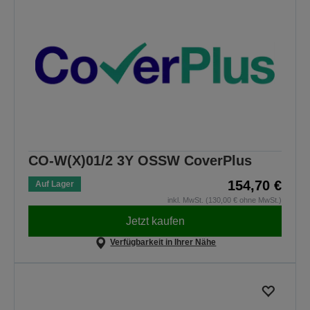
CO-W(X)01/2 3Y OSSW CoverPlus
154,70 €
Auf Lager
inkl. MwSt. (130,00 € ohne MwSt.)
Jetzt kaufen
Verfügbarkeit in Ihrer Nähe