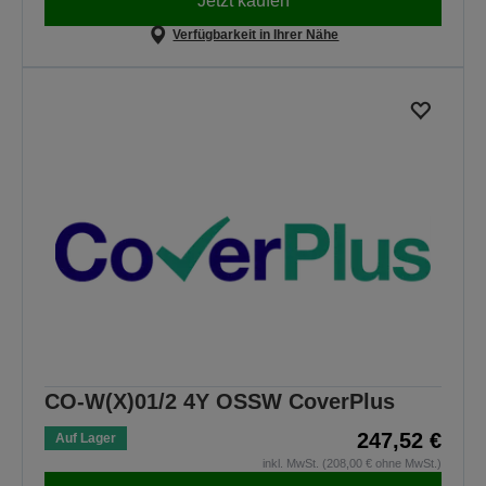
Jetzt kaufen
Verfügbarkeit in Ihrer Nähe
CO-W(X)01/2 4Y OSSW CoverPlus
247,52 €
Auf Lager
inkl. MwSt. (208,00 € ohne MwSt.)