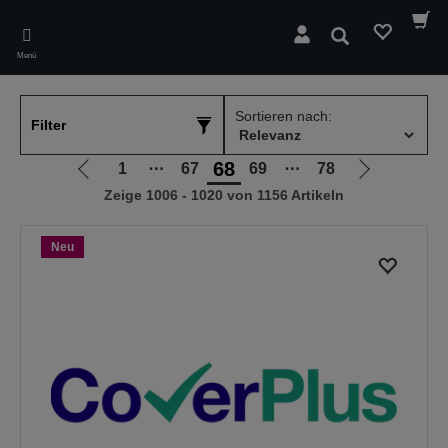
Skip
to
Suchen
main
Menü
content
Sortieren nach:
Filter
68
1
⋯
67
69
⋯
78
Zur
Zur
Zeige 1006 - 1020 von 1156 Artikeln
vorherigen
nächsten
Seite
Seite
Neu