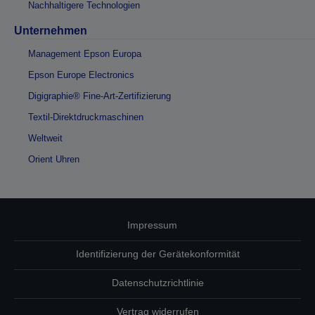
Nachhaltigere Technologien
Unternehmen
Management Epson Europa
Epson Europe Electronics
Digigraphie® Fine-Art-Zertifizierung
Textil-Direktdruckmaschinen
Weltweit
Orient Uhren
Impressum
Identifizierung der Gerätekonformität
Datenschutzrichtlinie
Vertrag widerrufen