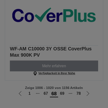
WF-AM C10000 3Y OSSE CoverPlus
Max 900K PV
Mehr erfahren
Verfügbarkeit in Ihrer Nähe
Zeige 1006 - 1020 von 1156 Artikeln
68
1
⋯
67
69
⋯
78
Zur
Zur
vorherigen
nächsten
Seite
Seite