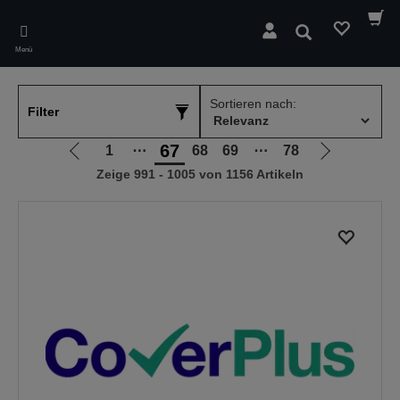
Skip
to
Suchen
main
Menü
content
Sortieren nach:
Filter
67
1
⋯
68
69
⋯
78
Zur
Zur
Zeige 991 - 1005 von 1156 Artikeln
vorherigen
nächsten
Seite
Seite