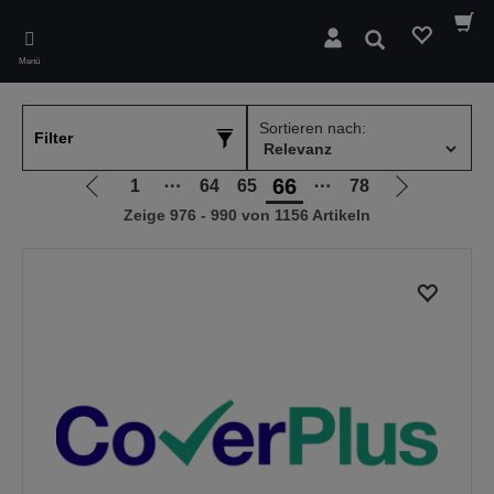
Skip
to
Suchen
main
Menü
content
Sortieren nach:
Filter
66
1
⋯
64
65
⋯
78
Zur
Zur
Zeige 976 - 990 von 1156 Artikeln
vorherigen
nächsten
Seite
Seite