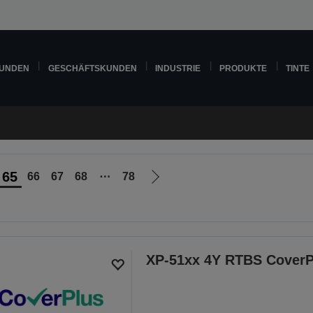
KUNDEN
GESCHÄFTSKUNDEN
INDUSTRIE
PRODUKTE
TINTE
65
66
67
68
⋯
78
Zur
nächsten
Seite
XP-51xx 4Y RTBS CoverP