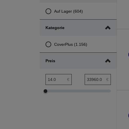
Auf Lager (604)
Kategorie
CoverPlus (1.156)
Preis
Preis min. Bereich
Preis max. Bereich
€
€
Preis
Preis
min.
max.
Bereich
Bereich
anpassen
anpassen