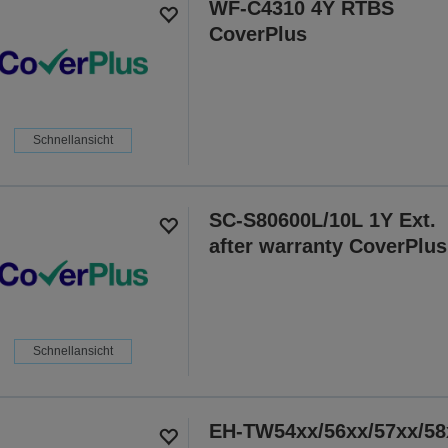
WF-C4310 4Y RTBS
CoverPlus
Schnellansicht
SC-S80600L/10L 1Y Ext.
after warranty CoverPlus
Schnellansicht
EH-TW54xx/56xx/57xx/58