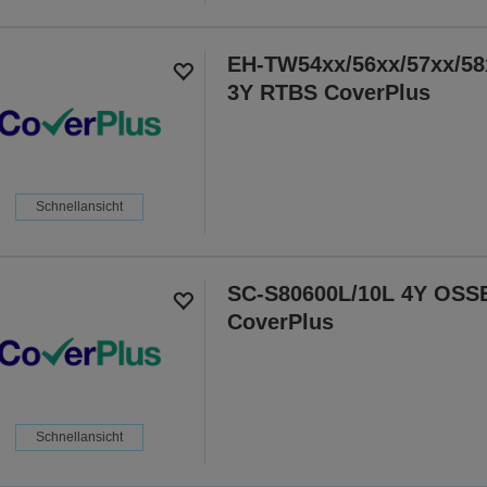
EH-TW54xx/56xx/57xx/58
3Y RTBS CoverPlus
Schnellansicht
SC-S80600L/10L 4Y OSS
CoverPlus
Schnellansicht