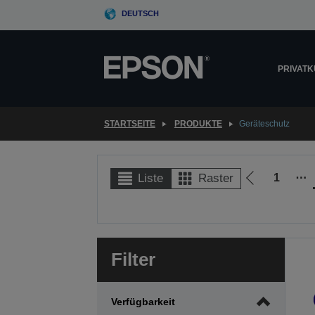
Skip
DEUTSCH
to
main
content
PRIVAT
STARTSEITE
PRODUKTE
Geräteschutz
1
⋯
Liste
Raster
Zur
vorherigen
Seite
Filter
Verfügbarkeit