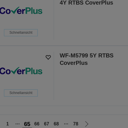
4Y RTBS CoverPlus
Schnellansicht
WF-M5799 5Y RTBS
CoverPlus
Schnellansicht
65
1
⋯
66
67
68
⋯
78
ur
Zur