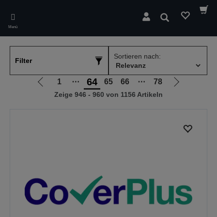
Skip
to
Suchen
main
Menü
content
Sortieren nach:
Filter
64
1
⋯
65
66
⋯
78
Zur
Zur
Zeige 946 - 960 von 1156 Artikeln
vorherigen
nächsten
Seite
Seite