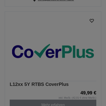
L12xx 5Y RTBS CoverPlus
49,99 €
inkl. MwSt. (42,01 € ohne MwSt.)
Mehr erfahren