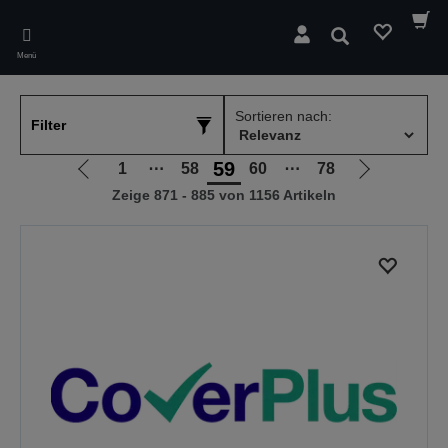
Skip
to
Suchen
main
Menü
content
Sortieren nach:
Filter
59
1
⋯
58
60
⋯
78
Zur
Zur
Zeige 871 - 885 von 1156 Artikeln
vorherigen
nächsten
Seite
Seite