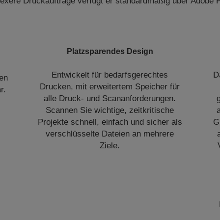
exere Druckaufträge verfügt er standardmäßig über Adobe P
Platzsparendes Design
Entwickelt für bedarfsgerechtes
D
en
Drucken, mit erweitertem Speicher für
r.
alle Druck- und Scananforderungen.
Scannen Sie wichtige, zeitkritische
Projekte schnell, einfach und sicher als
G
verschlüsselte Dateien an mehrere
Ziele.