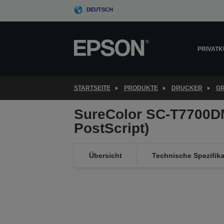
Skip
DEUTSCH
to
main
content
PRIVAT
STARTSEITE
PRODUKTE
DRUCKER
G
SureColor SC-T7700D
PostScript)
Übersicht
Technische Spezifik