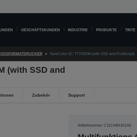
KUNDEN
GESCHÄFTSKUNDEN
INDUSTRIE
PRODUKTE
TINTE
ROSSFORMATDRUCKER
SureColor SC-T7700DM (with SSD and PostScript)
M (with SSD and
ationen
Zubehör
Support
Artikelnummer: C11CH84301A0