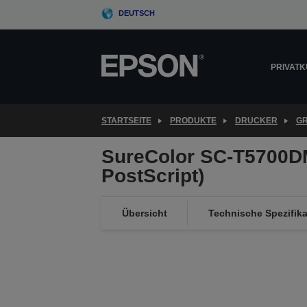
Skip
DEUTSCH
to
main
content
PRIVAT
STARTSEITE
PRODUKTE
DRUCKER
G
SureColor SC-T5700D
PostScript)
Übersicht
Technische Spezifik