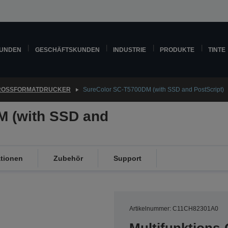
KUNDEN
GESCHÄFTSKUNDEN
INDUSTRIE
PRODUKTE
TINTE
ROSSFORMATDRUCKER
SureColor SC-T5700DM (with SSD and PostScript)
M (with SSD and
ationen
Zubehör
Support
Artikelnummer: C11CH82301A0