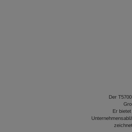
Der T5700D
Gro
Er biete
Unternehmensabläu
zeichne