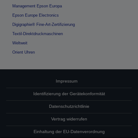
Management Epson Europa
Epson Europe Electronics
Digigraphie® Fine-Art-Zertifizierung
Textil-Direktdruckmaschinen
Weltweit
Orient Uhren
Impressum
Identifizierung der Gerätekonformität
Datenschutzrichtlinie
Vertrag widerrufen
Einhaltung der EU-Datenverordnung