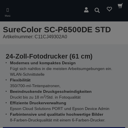
Skip
to
Suchen
main
Menü
content
SureColor SC-P6500DE STD
Artikelnummer: C11CJ49302A0
24-Zoll-Fotodrucker (61 cm)
Modernes und kompaktes Design
Fügt sich nahtlos in die meisten Arbeitsumgebungen ein.
WLAN-Schnittstelle
Flexibilität
350/700-ml-Tintenpatronen,
Beeindruckende Druckgeschwindigkeiten
2
Druckt bis zu 18 m
/Std. in Fotoqualität
Effiziente Druckerverwaltung
Epson Cloud Solutions PORT und Epson Device Admin
Farbintensive und qualitativ hochwertige Bilder
8-Farben-Druckqualität mit einem 6-Farben-Drucker.