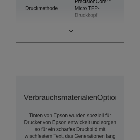
PrecisionCore™
Druckmethode
Micro TFP-
Druckkopf
Tintentechnologie
Ultrachrome® DS
Verbrauchsmaterialien
Optionen
Erw
Tinten von Epson wurden speziell für
Drucker von Epson entwickelt und sorgen
so für ein scharfes Druckbild mit
wischfestem Text, das Generationen lang