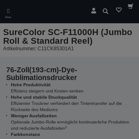
Skip
to
Suchen
main
Menü
content
SureColor SC-F11000H (Jumbo
Roll & Standard Reel)
Artikelnummer: C11CK85301A1
76-Zoll(193-cm)-Dye-
Sublimationsdrucker
Hohe Produktivität
Effizienz steigern und Kosten senken
Hohe und stabile Druckqualität
Effizienter Trockner verhindert den Tintentransfer auf die
Rückseite des Mediums
Weniger Ausfallzeiten
Optionale Jumbo-Rolle ermöglicht kontinuierliche Produktion
1
und reduzierte Ausfallzeiten
Farbkonstanz