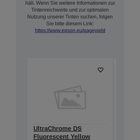
hält. Wenn Sie weitere Informationen zur
Tintenreichweite und zur optimalen
Nutzung unserer Tinten suchen, folgen
Sie bitte diesem Link:
https://www.epson.eu/pageyield
UltraChrome DS
Ultra
Fluorescent Yellow
Fluore