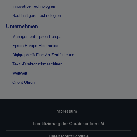
Innovative Technologien
Nachhaltigere Technologien
Unternehmen
Management Epson Europa
Epson Europe Electronics
Digigraphie® Fine-Art-Zertifizierung
Textil-Direktdruckmaschinen
Weltweit
Orient Uhren
Impressum
Identifizierung der Gerätekonformität
Datenschutzrichtlinie