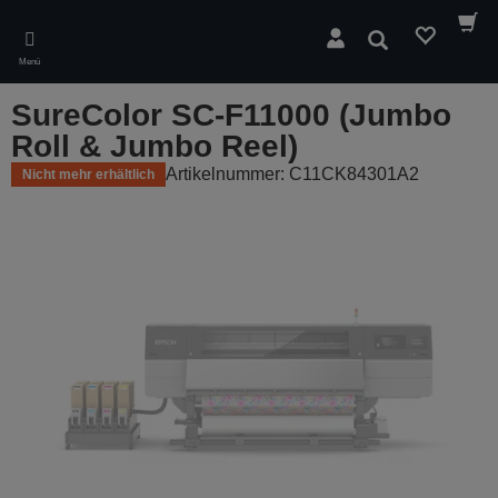
Skip
to
Suchen
main
Menü
content
SureColor SC-F11000 (Jumbo
Roll & Jumbo Reel)
Artikelnummer: C11CK84301A2
Nicht mehr erhältlich