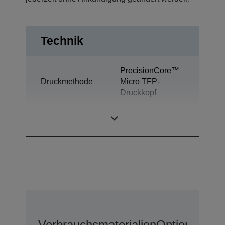
Technik
PrecisionCore™
Druckmethode
Micro TFP-
Druckkopf
Tintentechnologie
Ultrachrome® DS
Verbrauchsmaterialien
Optionen
Erw