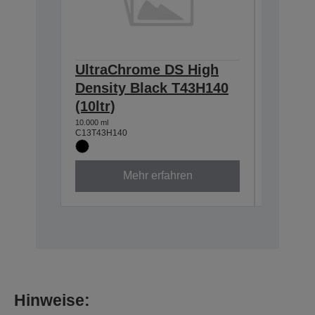
UltraChrome DS High
Ultra
Density Black T43H140
T43H24
(10ltr)
10.000 ml
C13T43H2
10.000 ml
C13T43H140
Mehr erfahren
Hinweise: