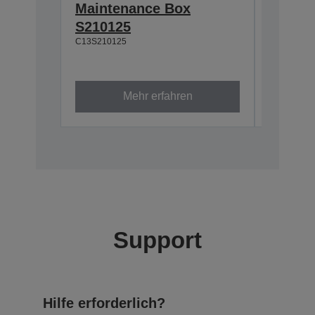
Maintenance Box
Dye Su
S210125
T49N1
C13S210125
140 ml
C13T49N1
Mehr erfahren
Support
Hilfe erforderlich?