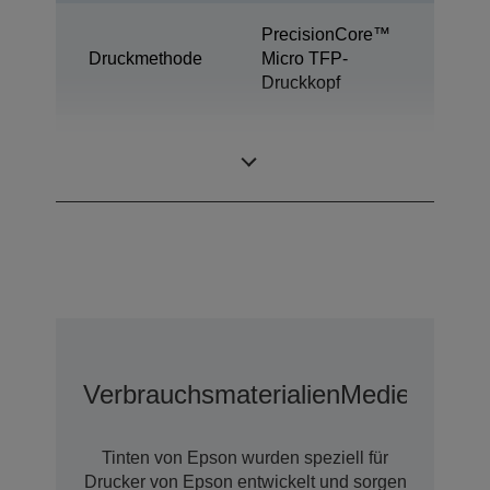
PrecisionCore™
Druckmethode
Micro TFP-
Druckkopf
Dye-
Tintentechnologie
Sublimationsdruck
Verbrauchsmaterialien
Medien
Erwei
Tinten von Epson wurden speziell für
Drucker von Epson entwickelt und sorgen