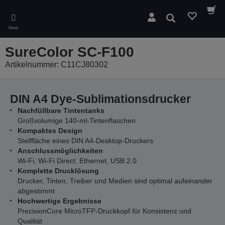
Skip
to
Suchen
main
Menü
content
SureColor SC-F100
Artikelnummer: C11CJ80302
DIN A4 Dye-Sublimationsdrucker
Nachfüllbare Tintentanks
Großvolumige 140-ml-Tintenflaschen
Kompaktes Design
Stellfläche eines DIN A4-Desktop-Druckers
Anschlussmöglichkeiten
Wi-Fi, Wi-Fi Direct, Ethernet, USB 2.0
Komplette Drucklösung
Drucker, Tinten, Treiber und Medien sind optimal aufeinander
abgestimmt
Hochwertige Ergebnisse
PrecisionCore MicroTFP-Druckkopf für Konsistenz und
Qualität