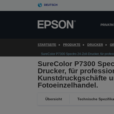
Skip
DEUTSCH
to
main
content
PRIVAT
STARTSEITE
PRODUKTE
DRUCKER
G
SureColor P7300 Spectro 24-Zoll-Drucker, für profes
SureColor P7300 Spect
Drucker, für professio
Kunstdruckgschäfte u
Fotoeinzelhandel.
Übersicht
Technische Spezifik