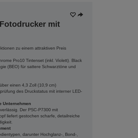
 Fotodrucker mit
tionen zu einem attraktiven Preis
rome Pro10 Tintenset (inkl. Violett). Black
ie (BEO) für sattere Schwarztöne und
über einen 4,3 Zoll (10,9 cm)
prüfung des Druckstatus mit interner LED-
gte Unternehmen
uverlässig. Der PSC-P7300 mit
f liefert gestochen scharfe, detailreiche
igkeit.
ement
edientypen, darunter Hochglanz-, Bond-,