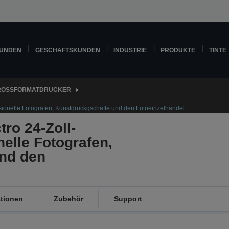
KUNDEN
GESCHÄFTSKUNDEN
INDUSTRIE
PRODUKTE
TINTE
ROSSFORMATDRUCKER
sionelle Fotografen, Kunstdruckgschäfte und den Fotoeinzelhandel.
ro 24-Zoll-
nelle Fotografen,
nd den
ationen
Zubehör
Support