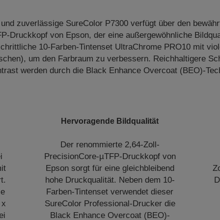
 und zuverlässige SureColor P7300 verfügt über den bewährt
P-Druckkopf von Epson, der eine außergewöhnliche Bildquali
schrittliche 10-Farben-Tintenset UltraChrome PRO10 mit viol
schen), um den Farbraum zu verbessern. Reichhaltigere Sc
trast werden durch die Black Enhance Overcoat (BEO)-Tech
Hervoragende Bildqualität
Der renommierte 2,64-Zoll-
i
PrecisionCore-µTFP-Druckkopf von
it
Epson sorgt für eine gleichbleibend
Z
t.
hohe Druckqualität. Neben dem 10-
D
ie
Farben-Tintenset verwendet dieser
 x
SureColor Professional-Drucker die
ei
Black Enhance Overcoat (BEO)-