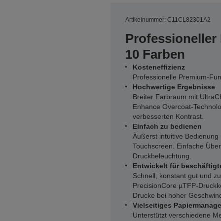
Artikelnummer: C11CL82301A2
Professioneller
10 Farben
Kosteneffizienz
Professionelle Premium-Funk
Hochwertige Ergebnisse
Breiter Farbraum mit UltraCh
Enhance Overcoat-Technolog
verbesserten Kontrast.
Einfach zu bedienen
Äußerst intuitive Bedienung 
Touchscreen. Einfache Über
Druckbeleuchtung.
Entwickelt für beschäfti
Schnell, konstant gut und z
PrecisionCore µTFP-Druckkop
Drucke bei hoher Geschwind
Vielseitiges Papiermanag
Unterstützt verschiedene M