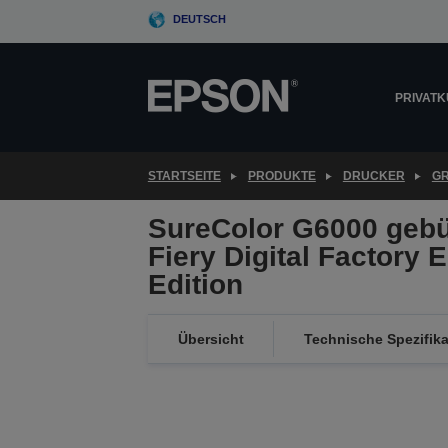
Skip
DEUTSCH
to
main
content
PRIVAT
STARTSEITE
PRODUKTE
DRUCKER
G
SureColor G6000 gebü
Fiery Digital Factory
Edition
Übersicht
Technische Spezifik