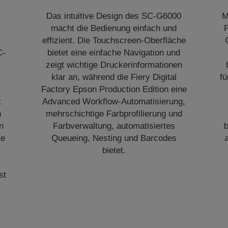
Das intuitive Design des SC-G6000
M
macht die Bedienung einfach und
P
effizient. Die Touchscreen-Oberfläche
C-
bietet eine einfache Navigation und
zeigt wichtige Druckerinformationen
m
klar an, während die Fiery Digital
fü
Factory Epson Production Edition eine
t
Advanced Workflow-Automatisierung,
n
mehrschichtige Farbprofilierung und
n
Farbverwaltung, automatisiertes
b
ie
Queueing, Nesting und Barcodes
bietet.
st