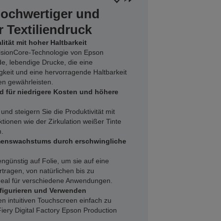
hochwertiger und
 Textiliendruck
tät mit hoher Haltbarkeit
ecisionCore-Technologie von Epson
e, lebendige Drucke, die eine
keit und eine hervorragende Haltbarkeit
ien gewährleisten.
 für niedrigere Kosten und höhere
 und steigern Sie die Produktivität mit
ionen wie der Zirkulation weißer Tinte
.
enswachstums durch erschwingliche
ngünstig auf Folie, um sie auf eine
rtragen, von natürlichen bis zu
ideal für verschiedene Anwendungen.
nfigurieren und Verwenden
n intuitiven Touchscreen einfach zu
Fiery Digital Factory Epson Production