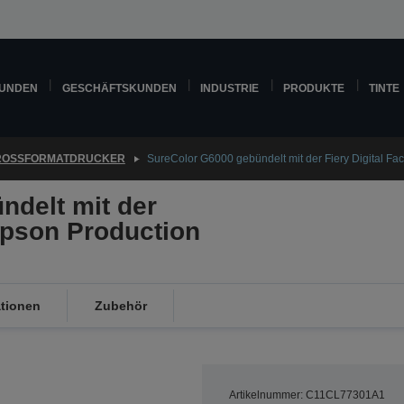
KUNDEN
GESCHÄFTSKUNDEN
INDUSTRIE
PRODUKTE
TINTE
ROSSFORMATDRUCKER
SureColor G6000 gebündelt mit der Fiery Digital Fac
ndelt mit der
 Epson Production
ationen
Zubehör
Artikelnummer: C11CL77301A1