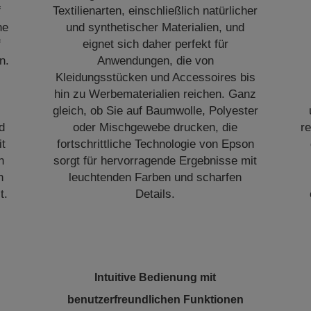
f
Textilienarten, einschließlich natürlicher
he
und synthetischer Materialien, und
f
eignet sich daher perfekt für
n.
Anwendungen, die von
Kleidungsstücken und Accessoires bis
hin zu Werbematerialien reichen. Ganz
gleich, ob Sie auf Baumwolle, Polyester
nd
oder Mischgewebe drucken, die
r
it
fortschrittliche Technologie von Epson
n
sorgt für hervorragende Ergebnisse mit
n
leuchtenden Farben und scharfen
t.
Details.
Intuitive Bedienung mit
benutzerfreundlichen Funktionen