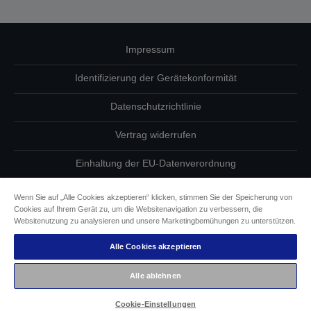
Impressum
Identifizierung der Gerätekonformität
Datenschutzrichtlinie
Vertrag widerrufen
Einhaltung der EU-Datenverordnung
Fragen zum Datenschutz
Wenn Sie auf „Alle Cookies akzeptieren“ klicken, stimmen Sie der Speicherung von
Cookies auf Ihrem Gerät zu, um die Websitenavigation zu verbessern, die
Informationen zu Cookies
Websitenutzung zu analysieren und unsere Marketingbemühungen zu unterstützen.
Alle Cookies akzeptieren
Epson Engagement für Barrierefreiheit
Alle ablehnen
Copyright © 2026 Seiko Epson
Cookie-Einstellungen