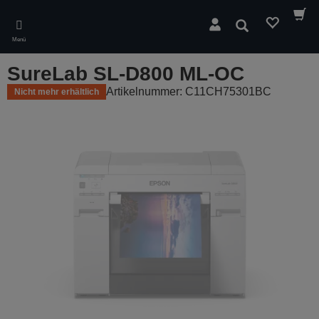
Skip
to
Suchen
main
Menü
content
SureLab SL-D800 ML-OC
Artikelnummer: C11CH75301BC
Nicht mehr erhältlich