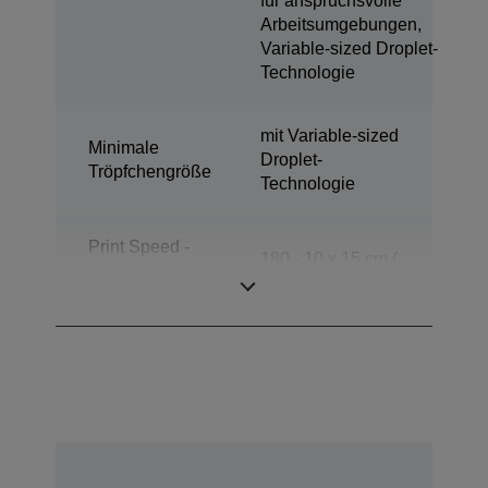
für anspruchsvolle
Arbeitsumgebungen,
Variable-sized Droplet-
Technologie
mit Variable-sized
Minimale
Droplet-
Tröpfchengröße
Technologie
Print Speed -
180 - 10 x 15 cm (
Standard
4 x 6 ")
[prints/h]