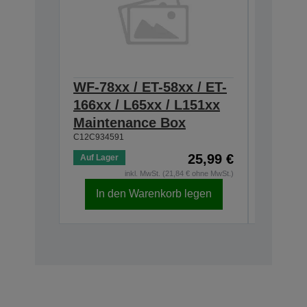
WF-78xx / ET-58xx / ET-
T54C 
166xx / L65xx / L151xx
SL-D5
Maintenance Box
70 ml
C13T54C1
C12C934591
25,99 €
Auf Lager
inkl. MwSt. (21,84 € ohne MwSt.)
In den Warenkorb legen