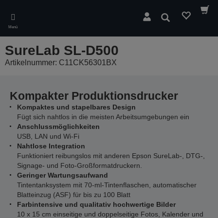
Skip
to
Suchen
main
Menü
content
SureLab SL-D500
Artikelnummer: C11CK56301BX
Kompakter Produktionsdrucker
Kompaktes und stapelbares Design
Fügt sich nahtlos in die meisten Arbeitsumgebungen ein
Anschlussmöglichkeiten
USB, LAN und Wi-Fi
Nahtlose Integration
Funktioniert reibungslos mit anderen Epson SureLab-, DTG-,
Signage- und Foto-Großformatdruckern.
Geringer Wartungsaufwand
Tintentanksystem mit 70-ml-Tintenflaschen, automatischer
Blatteinzug (ASF) für bis zu 100 Blatt
Farbintensive und qualitativ hochwertige Bilder
10 x 15 cm einseitige und doppelseitige Fotos, Kalender und