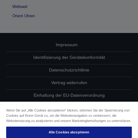
Weltweit
Orient Uhren
Impressum
Identifizierung der Gerätekonformität
Datenschutzrichtlinie
Vertrag widerrufen
Einhaltung der EU-Datenverordnung
Fragen zum Datenschutz
Wenn Sie auf „Alle Cookies akzeptieren“ klicken, stimmen Sie der Speicherung von
Cookies auf Ihrem Gerät zu, um die Websitenavigation zu verbessern, die
Informationen zu Cookies
Websitenutzung zu analysieren und unsere Marketingbemühungen zu unterstützen.
Alle Cookies akzeptieren
Epson Engagement für Barrierefreiheit