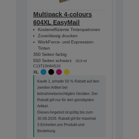
Multipack 4-colours
Multip
604XL EasyMail
EasyMa
Kosteneffiziente Tintenpatronen
Kostene
Zuverlässig drucken
Zuverlä
WorkForce- und Expression-
WorkFor
Tinten
Tinten
350 Seiten farbig
130 Seiten
550 Seiten schwarz
150 Seite
20,9 ml
C13T10H64510
C13T10G6
XL
STANDA
Kaufe 1, erhalte 50 % Rabatt auf den
Kaufe 1, 
zweiten Artikel bei
zweiten Ar
teilnahmeberechtigten Geräten. Der
teilnahme
Rabatt gilt nur für den günstigsten
Rabatt gi
Artikel.
Artikel.
Dieses Angebot ist gültig bis zum
Dieses An
30.08.2026. Rabatt gilt für maximal
30.08.202
3 Einheiten pro Produkt und
3 Einheit
Bestellung.
Bestellun