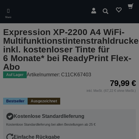
Skip
to
Suchen
main
Menü
content
Expression XP-2200 A4 WiFi-
Multifunktionstintenstrahldrucke
inkl. kostenloser Tinte für
6 Monate* bei ReadyPrint Flex-
Abo
Artikelnummer: C11CK67403
Auf Lager
79,99 €
inkl. MwSt. (67,22 € ohne MwSt.)
Bestseller
Ausgezeichnet
Kostenlose Standardlieferung
Kostenlose Standardlieferung bei allen Bestellungen ab 25 €
Einfache Rückgabe