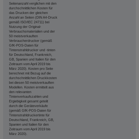
Seitenanzahl verglichen mit den
durchschnittlichen Kosten für
das Drucken der gleichen
Anzahl an Seiten (DIN A4-Druck
gemäß ISO/IEC 24711) bei
Nutzung der Original-
Verbrauchsmaterialien und der
50 meistverkauften
Verbraucherdrucker (gemäß
GfK-POS-Daten für
Tintenstrahldrucker und -tinten
für Deutschland, Frankreich,
GB, Spanien und Italien für den
Zeitraum vom April 2019 bis
März 2020). Kosten pro Seite
berechnet mit Bezug auf die
durchschnittlichen Druckkosten
bei diesen 50 meistverkauften
Modellen. Kosten ermittelt aus
den relevanten
Tintenverkaufszahlen und
Ergiebigkeit gesamt geteilt
durch die Geräteverkäufe
(gemäß GfK-POS-Daten für
Tintenstrahldruckertinte für
Deutschland, Frankreich, GB,
Spanien und Italien für den
Zeitraum vom April 2019 bis
März 2020).