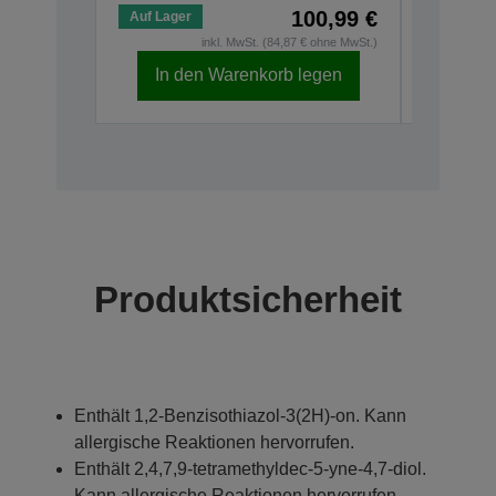
100,99 €
Auf Lager
Auf Lage
inkl. MwSt. (84,87 € ohne MwSt.)
In den Warenkorb legen
In d
Produktsicherheit
Enthält 1,2-Benzisothiazol-3(2H)-on. Kann
allergische Reaktionen hervorrufen.
Enthält 2,4,7,9-tetramethyldec-5-yne-4,7-diol.
Kann allergische Reaktionen hervorrufen.