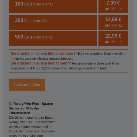
7,99 €
100
Seiten pro Monat
pro Monat
14,99 €
300
Seiten pro Monat
pro Monat
22,99 €
500
Seiten pro Monat
pro Monat
Sie drucken in einem Monat weniger?
Nicht verwendete Seiten werden
Ihnen bis zu zwei Monate gutgeschrieben.
Sie drucken in einem Monat mehr?
Für jede weitere Seite wird Ihnen
zwischen 0,04 € und 0,20 € berechnet, abhängig von Ihrem Tarif.
Jetzt anmelden
[1]
ReadyPrint Flex - Sparen
Sie bis zu 70 % der
Tintenkosten
Die Berechnung für den Epson
ReadyPrint Flex-Tarif beinhaltet
die Abonnementkosten beim
Druck der maximal im Rahmen
eines Tarifs zulässigen