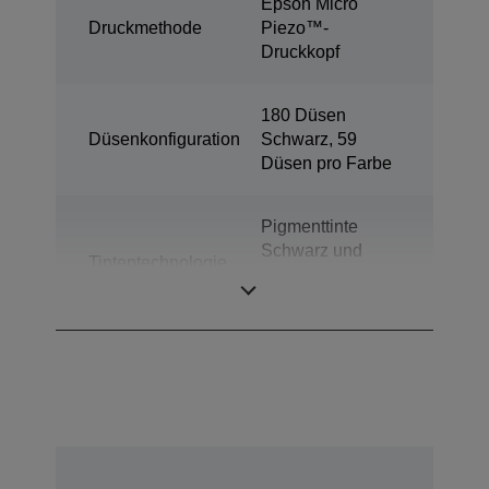
Epson Micro
Druckmethode
Piezo™-
Druckkopf
180 Düsen
Düsenkonfiguration
Schwarz, 59
Düsen pro Farbe
Pigmenttinte
Schwarz und
Tintentechnologie
farbige
Farbstofftinten