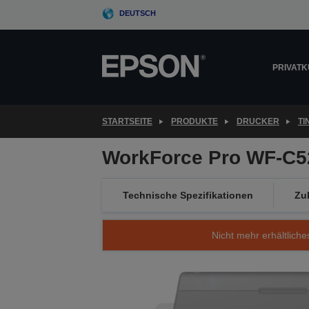
Skip
DEUTSCH
to
main
content
PRIVAT
STARTSEITE
PRODUKTE
DRUCKER
T
WorkForce Pro WF-C
Technische Spezifikationen
Zu
Nicht mehr erhältliche