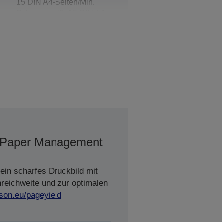
15 DIN A4-Seiten/Min.
Schwarzweiß, 15 DIN A4-
Seiten/Min. Farbe
Paper Management
ein scharfes Druckbild mit
nreichweite und zur optimalen
son.eu/pageyield