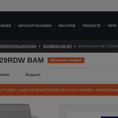
KUNDEN
GESCHÄFTSKUNDEN
INDUSTRIE
PRODUKTE
TINTE
INTENSTRAHLDRUCKER
BUSINESS INKJET
WorkForce Pro WF-C529
529RDW BAM
Nicht mehr erhältlich
behör
Support
s Produkt - Leider ist dieses Produkt nicht mehr erhältlich. Weitere Ang
Artikelnummer: C11CG79401AA