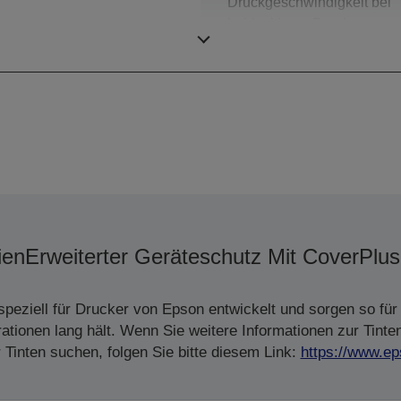
Druckgeschwindigkeit bei
beidseitigem Druck
ISO/IEC
ien
Erweiterter Geräteschutz Mit CoverPlus
peziell für Drucker von Epson entwickelt und sorgen so für 
tionen lang hält. Wenn Sie weitere Informationen zur Tinte
Tinten suchen, folgen Sie bitte diesem Link:
https://www.ep