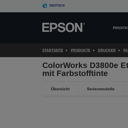
Skip
DEUTSCH
to
main
content
PRIVAT
STARTSEITE
PRODUKTE
DRUCKER
FA
ColorWorks D3800e Et
mit Farbstofftinte
Übersicht
Serienmodelle