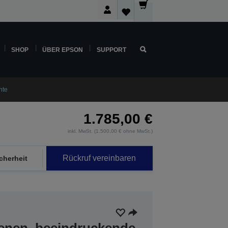
SHOP
ÜBER EPSON
SUPPORT
nte
1.785,00 €
inkl. MwSt. (1.500,00 € ohne MwSt.)
Rückruf vereinbaren
cherheit