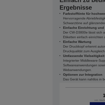
Einfach zu bed
Ergebnisse
Farbstofftinte für hochwe
Hervorragende Abriebfestigk
Schwarztöne auf glänzende
Einfache Einrichtung un
Der CW-D3800e lässt sich a
Etiketten einfach einrichten
Einfache Wartung
Der Druckkopf erkennt auto
Druckqualität zum Ausgleich
Umfassende Vielseitigkeit
Integrierter Middleware-Sup
Softwareanwendungen sowie
Webanwendungen.
Optionen zur Integration
Das Gerät kann nahtlos in 
inkl. MwS