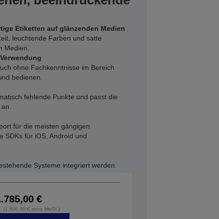
ienen, beeindruckende
rtige Etiketten auf glänzenden Medien
eit, leuchtende Farben und satte
n Medien.
d Verwendung
uch ohne Fachkenntnisse im Bereich
 und bedienen.
matisch fehlende Punkte und passt die
 an.
port für die meisten gängigen
 SDKs für iOS, Android und
bestehende Systeme integriert werden.
1.785,00 €
t. (1.500,00 € ohne MwSt.)