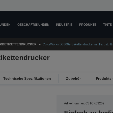
KUNDEN
GESCHÄFTSKUNDEN
INDUSTRIE
PRODUKTE
TINTE
RBETIKETTENDRUCKER
ColorWorks D3800e Etikettendrucker mit Farbstoffti
ikettendrucker
Technische Spezifikationen
Zubehör
Produktsi
Artikelnummer: C31CK03202