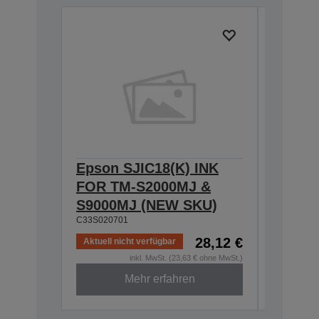
Epson SJIC18(K) INK
Epson 
FOR TM-S2000MJ &
FOR T
S9000MJ (NEW SKU)
S9000
C33S020701
C33S0204
28,12 €
Aktuell nicht verfügbar
inkl. MwSt. (23,63 € ohne MwSt.)
Mehr erfahren
Nicht meh