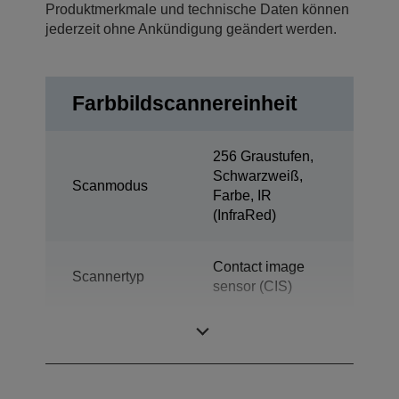
Produktmerkmale und technische Daten können
jederzeit ohne Ankündigung geändert werden.
Farbbildscannereinheit
256 Graustufen,
Schwarzweiß,
Scanmodus
Farbe, IR
(InfraRed)
Contact image
Scannertyp
sensor (CIS)
Durchsatz
130 DPM