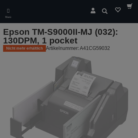
Skip
to
Suchen
main
Menü
content
Epson TM-S9000II-MJ (032):
130DPM, 1 pocket
Artikelnummer: A41CG59032
Nicht mehr erhältlich