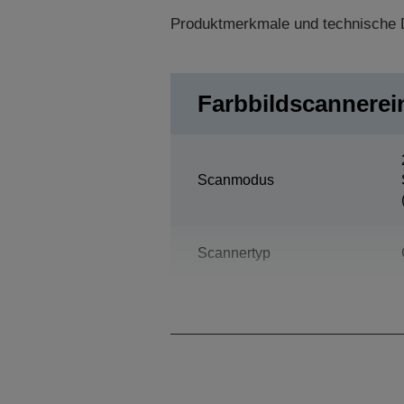
Produktmerkmale und technische D
Farbbildscannerei
Scanmodus
Scannertyp
Durchsatz