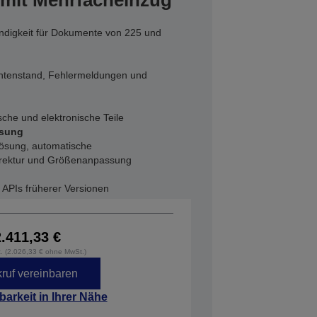
mit Mehrfacheinzug
ndigkeit für Dokumente von 225 und
Tintenstand, Fehlermeldungen und
che und elektronische Teile
ssung
lösung, automatische
rektur und Größenanpassung
 APIs früherer Versionen
2.411,33 €
t. (2.026,33 € ohne MwSt.)
ruf vereinbaren
barkeit in Ihrer Nähe