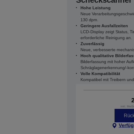
Scheckscanner 
Hohe Leistung
Neue Verarbeitungsgeschwi
130 dpm.
Geringere Ausfallzeiten
LCD-Display zeigt Status, 
erforderliche Reinigung an.
Zuverlässig
Neue, verbesserte mechanis
Hoch qualitative Bilderfa
Bilderfassung mit hoher Auf
Schräglagenerkennung/-kor
Volle Kompatibilität
Kompatibel mit Treibern und
inkl. MwS
Rück
Verfüg