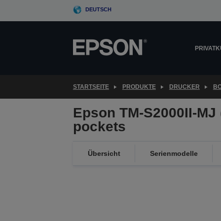
Skip
DEUTSCH
to
main
content
PRIVAT
STARTSEITE
PRODUKTE
DRUCKER
B
Epson TM-S2000II-MJ 
pockets
Übersicht
Serienmodelle