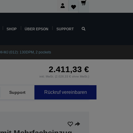
SHOP
ÜBER EPSON
SUPPORT
I-MJ (012): 130DPM, 2 pockets
2.411,33 €
inkl. MwSt. (2.026,33 € ohne MwSt.)
Rückruf vereinbaren
Support