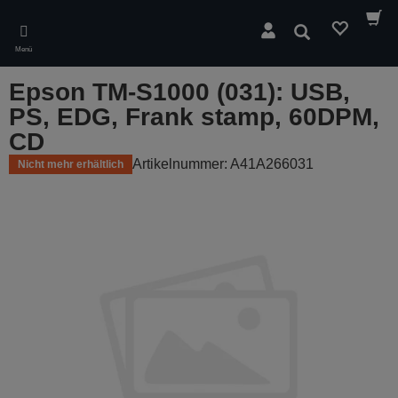
Skip
to
Suchen
main
Menü
content
Epson TM-S1000 (031): USB,
PS, EDG, Frank stamp, 60DPM,
CD
Artikelnummer: A41A266031
Nicht mehr erhältlich