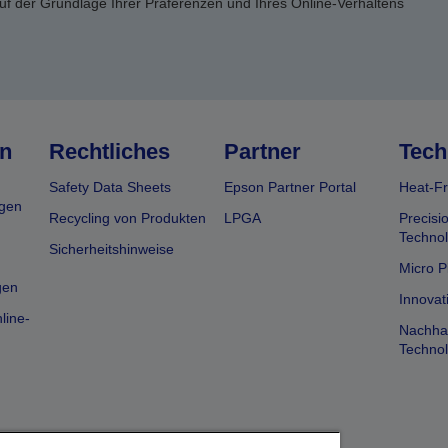
uf der Grundlage Ihrer Präferenzen und Ihres Online-Verhaltens
n
Rechtliches
Partner
Tech
Safety Data Sheets
Epson Partner Portal
Heat-Fr
gen
Recycling von Produkten
LPGA
Precisi
Technol
Sicherheitshinweise
Micro P
gen
Innovat
line-
Nachhal
Technol