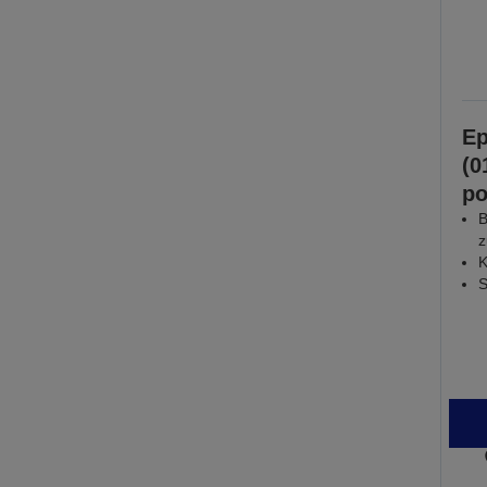
Ep
(0
po
B
z
K
S