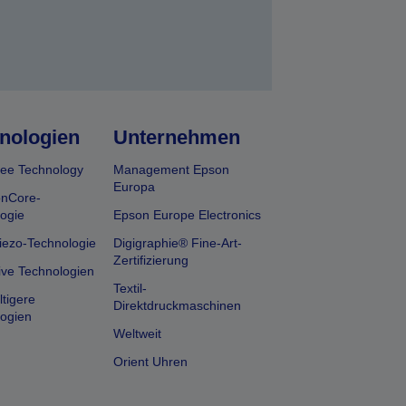
nologien
Unternehmen
ee Technology
Management Epson
Europa
onCore-
ogie
Epson Europe Electronics
iezo-Technologie
Digigraphie® Fine-Art-
Zertifizierung
ive Technologien
Textil-
tigere
Direktdruckmaschinen
ogien
Weltweit
Orient Uhren