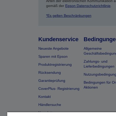
Arten der elektronischen Kommunikation a
gemäß der
Epson Datenschutzrichtlinie
.
*Es gelten Beschränkungen
Kundenservice
Bedingunge
Neueste Angebote
Allgemeine
Geschäftsbedingun
Sparen mit Epson
Zahlungs- und
Produktregistrierung
Lieferbedingungen
Rücksendung
Nutzungsbedingun
Garantieprüfung
Bedingungen für On
Aktionen
CoverPlus- Registrierung
Kontakt
Händlersuche
Newsletter