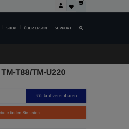
SHOP
ÜBER EPSON
SUPPORT
r TM-T88/TM-U220
Rückruf vereinbaren
ebote finden Sie unten.