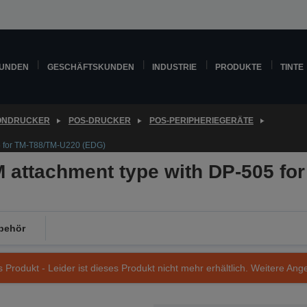
KUNDEN
GESCHÄFTSKUNDEN
INDUSTRIE
PRODUKTE
TINTE
ONDRUCKER
POS-DRUCKER
POS-PERIPHERIEGERÄTE
5 for TM-T88/TM-U220 (EDG)
attachment type with DP-505 fo
behör
s Produkt - Leider ist dieses Produkt nicht mehr erhältlich. Weitere Ang