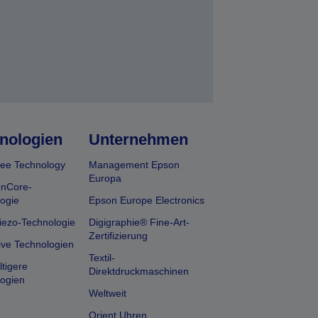
nologien
Unternehmen
ee Technology
Management Epson
Europa
onCore-
ogie
Epson Europe Electronics
iezo-Technologie
Digigraphie® Fine-Art-
Zertifizierung
ive Technologien
Textil-
tigere
Direktdruckmaschinen
ogien
Weltweit
Orient Uhren