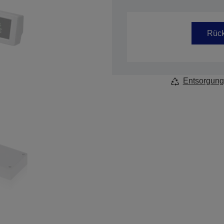
Artikelnummer: A61B134EGG
Rück
Entsorgung