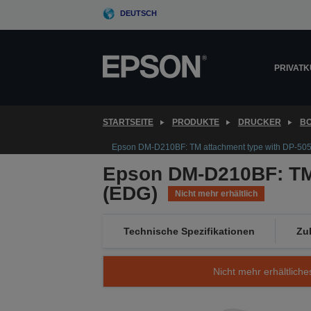
Skip
DEUTSCH
to
main
content
PRIVAT
STARTSEITE
PRODUKTE
DRUCKER
B
Epson DM-D210BF: TM attachment type with DP-50
Epson DM-D210BF: TM 
(EDG)
Nicht mehr erhältlich
Technische Spezifikationen
Zu
Nicht mehr erhältliche