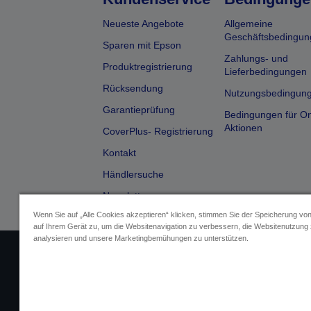
Neueste Angebote
Allgemeine
Geschäftsbedingun
Sparen mit Epson
Zahlungs- und
Produktregistrierung
Lieferbedingungen
Rücksendung
Nutzungsbedingun
Garantieprüfung
Bedingungen für On
Aktionen
CoverPlus- Registrierung
Kontakt
Händlersuche
Newsletter
Wenn Sie auf „Alle Cookies akzeptieren“ klicken, stimmen Sie der Speicherung vo
auf Ihrem Gerät zu, um die Websitenavigation zu verbessern, die Websitenutzung
analysieren und unsere Marketingbemühungen zu unterstützen.
Impressum
Identifizierung der G
Fragen zum D