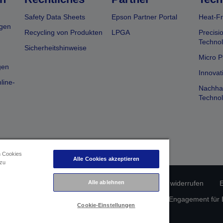
Safety Data Sheets
Epson Partner Portal
Heat-Fr
gen
Recycling von Produkten
LPGA
Precisi
Technol
Sicherheitshinweise
Micro P
gen
Innovat
line-
Nachhal
Technol
n Cookies
Alle Cookies akzeptieren
 zu
Alle ablehnen
erätekonformität
Datenschutzrichtlinie
Vertrag widerrufen
E
atenschutz
Informationen zu Cookies
Epson Engagement für Ba
Cookie-Einstellungen
Copyright © 2026 Seiko Epson