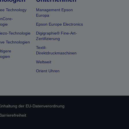
ee Technology
Management Epson
Europa
onCore-
ogie
Epson Europe Electronics
iezo-Technologie
Digigraphie® Fine-Art-
Zertifizierung
ive Technologien
Textil-
tigere
Direktdruckmaschinen
ogien
Weltweit
Orient Uhren
inhaltung der EU-Datenverordnung
rrierefreiheit