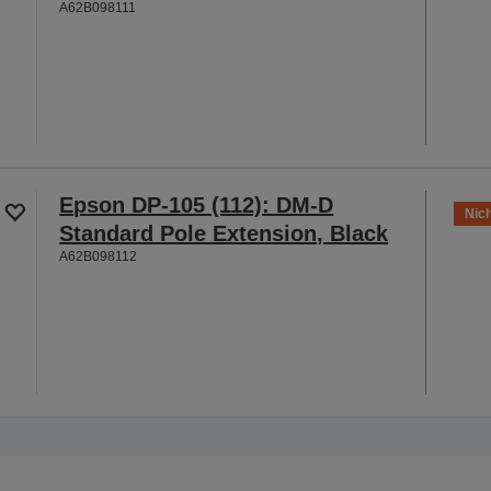
A62B098111
Epson DP-105 (112): DM-D
Nich
Standard Pole Extension, Black
A62B098112