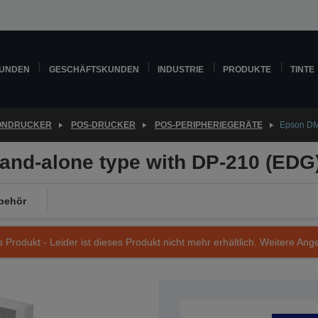
KUNDEN
GESCHÄFTSKUNDEN
INDUSTRIE
PRODUKTE
TINTE
ONDRUCKER
POS-DRUCKER
POS-PERIPHERIEGERÄTE
Epson DM
nd-alone type with DP-210 (EDG
behör
s Produkt - Leider ist dieses Produkt nicht mehr erhältlich. Weitere Ang
Artikelnummer: A61B134711A0