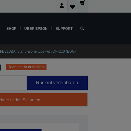
SHOP
ÜBER EPSON
SUPPORT
-D210BA: Stand-alone type with DP-210 (EDG)
)
Nicht mehr erhältlich
Rückruf vereinbaren
ebote finden Sie unten.