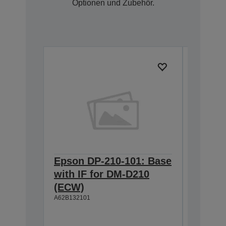
Optionen und Zubehör.
Epson DP-210-101: Base
Epson 
with IF for DM-D210
D pole
(ECW)
H5000
A62B132101
A62B11710