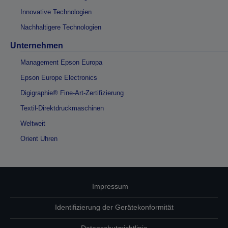
Innovative Technologien
Nachhaltigere Technologien
Unternehmen
Management Epson Europa
Epson Europe Electronics
Digigraphie® Fine-Art-Zertifizierung
Textil-Direktdruckmaschinen
Weltweit
Orient Uhren
Impressum
Identifizierung der Gerätekonformität
Datenschutzrichtlinie