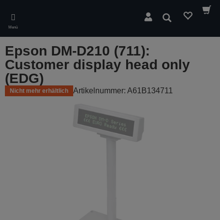
Skip
to
Suchen
main
Menü
content
Epson DM-D210 (711):
Customer display head only
(EDG)
Artikelnummer: A61B134711
Nicht mehr erhältlich