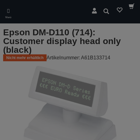
Skip
to
Suchen
main
Menü
content
Epson DM-D110 (714):
Customer display head only
(black)
Artikelnummer: A61B133714
Nicht mehr erhältlich