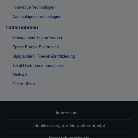
Innovative Technologien
Nachhaltigere Technologien
Unternehmen
Management Epson Europa
Epson Europe Electronics
Digigraphie® Fine-Art-Zertifizierung
Textil-Direktdruckmaschinen
Weltweit
Orient Uhren
Impressum
Identifizierung der Gerätekonformität
Datenschutzrichtlinie