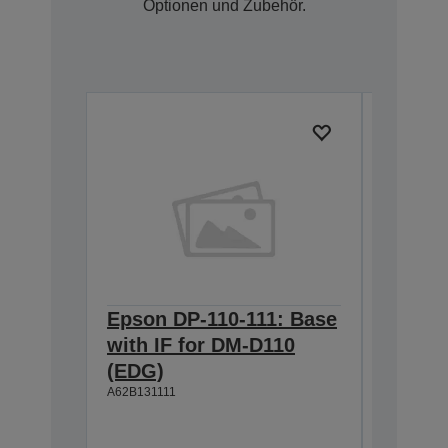
Optionen und Zubehör.
Epson DP-110-111: Base
Epson 
with IF for DM-D110
Univer
(EDG)
w/o AC
A62B131111
C32C8253