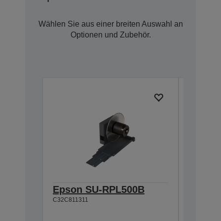
Wählen Sie aus einer breiten Auswahl an
Optionen und Zubehör.
Epson SU-RPL500B
Epson
C32C811311
C32C8113