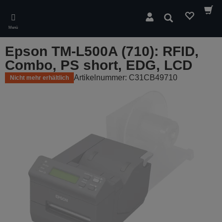
Skip
to
Suchen
main
Menü
content
Epson TM-L500A (710): RFID,
Combo, PS short, EDG, LCD
Artikelnummer: C31CB49710
Nicht mehr erhältlich