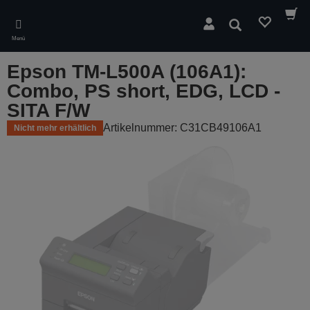
Skip
to
Suchen
main
Menü
content
Epson TM-L500A (106A1):
Combo, PS short, EDG, LCD -
SITA F/W
Artikelnummer: C31CB49106A1
Nicht mehr erhältlich