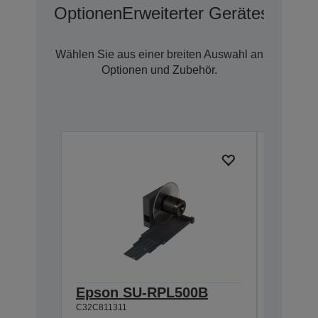
Optionen
Erweiterter Geräteschutz 
Wählen Sie aus einer breiten Auswahl an
Optionen und Zubehör.
Epson SU-RPL500B
ML-500
C32C811311
for TM