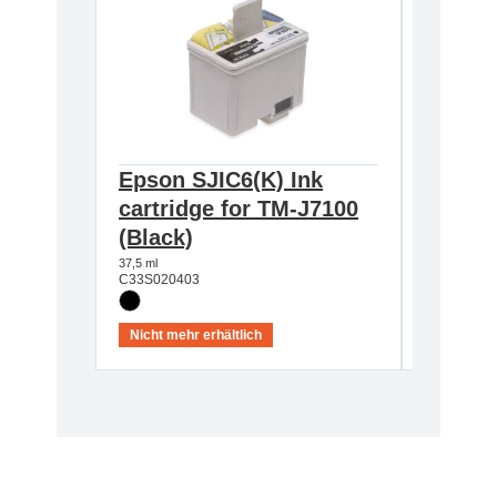
Epson SJIC6(K) Ink
Epson 
cartridge for TM-J7100
cartri
(Black)
(Blue)
37,5 ml
25,5 ml
C33S020403
C33S0204
Nicht mehr erhältlich
Nicht meh