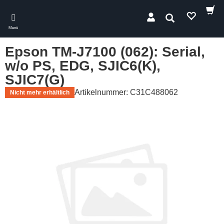
Skip
to
Suchen
main
Menü
content
Epson TM-J7100 (062): Serial,
w/o PS, EDG, SJIC6(K),
SJIC7(G)
Artikelnummer: C31C488062
Nicht mehr erhältlich