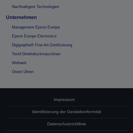
Nachhaltigere Technologien
Unternehmen
Management Epson Europa
Epson Europe Electronics
Digigraphie® Fine-Art-Zertifizierung
Textil-Direktdruckmaschinen
Weltweit
Orient Uhren
Impressum
Identifizierung der Gerätekonformität
Datenschutzrichtlinie