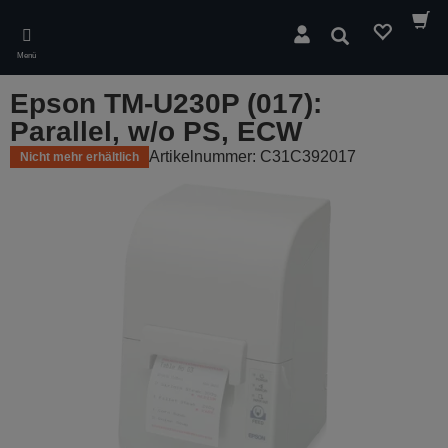
Skip
to
Suchen
main
Menü
content
Epson TM-U230P (017):
Parallel, w/o PS, ECW
Artikelnummer: C31C392017
Nicht mehr erhältlich