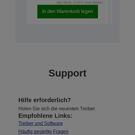
inkl. MwSt. (2,43 € ohne MwSt.)
In den Warenkorb legen
In d
Support
Hilfe erforderlich?
Holen Sie sich die neuesten Treiber
Empfohlene Links:
Treiber und Software
Häufig gestellte Fragen