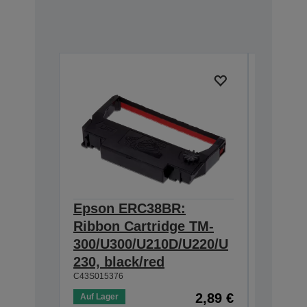
Epson ERC38BR:
Epson
Ribbon Cartridge TM-
Cartri
300/U300/U210D/U220/U
U200/U
230, black/red
300/U3
C43S015376
C43S0153
2,89 €
Auf Lager
Auf Lage