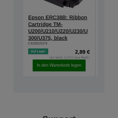
Epson ERC38B: Ribbon
Epson
Cartridge TM-
Ribbon
U200/U210/U220/U230/U
300/U3
300/U375, black
230, b
C43S015374
C43S0153
2,89 €
Auf Lager
Auf Lage
inkl. MwSt. (2,43 € ohne MwSt.)
In den Warenkorb legen
In d