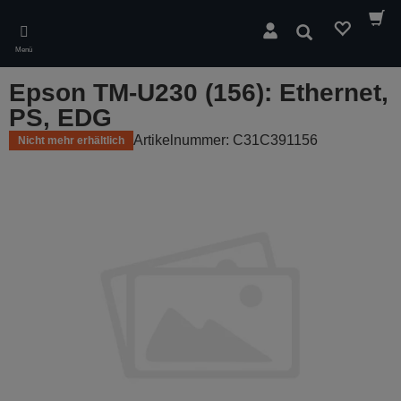
Skip
to
Suchen
main
Menü
content
Epson TM-U230 (156): Ethernet,
PS, EDG
Artikelnummer: C31C391156
Nicht mehr erhältlich