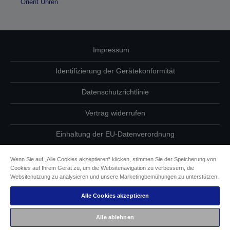
Orient Uhren
Impressum
Identifizierung der Gerätekonformität
Datenschutzrichtlinie
Vertrag widerrufen
Einhaltung der EU-Datenverordnung
Fragen zum Datenschutz
Wenn Sie auf „Alle Cookies akzeptieren“ klicken, stimmen Sie der Speicherung von
Cookies auf Ihrem Gerät zu, um die Websitenavigation zu verbessern, die
Informationen zu Cookies
Websitenutzung zu analysieren und unsere Marketingbemühungen zu unterstützen.
Alle Cookies akzeptieren
Epson Engagement für Barrierefreiheit
Alle ablehnen
Copyright © 2026 Seiko Epson