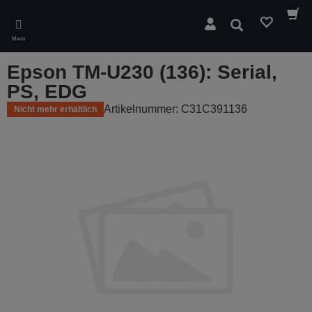
Skip
to
Suchen
main
Menü
content
Epson TM-U230 (136): Serial,
PS, EDG
Artikelnummer: C31C391136
Nicht mehr erhältlich