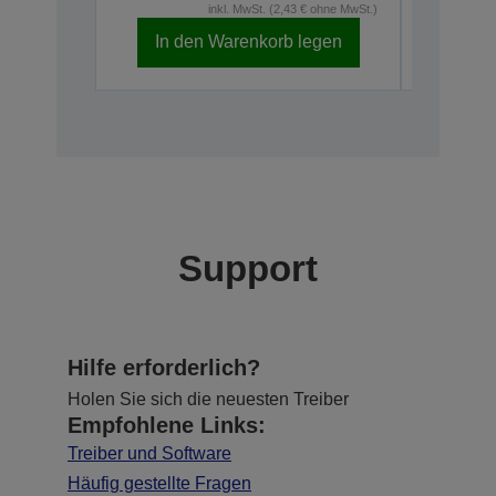
inkl. MwSt. (2,43 € ohne MwSt.)
In den Warenkorb legen
In d
Support
Hilfe erforderlich?
Holen Sie sich die neuesten Treiber
Empfohlene Links:
Treiber und Software
Häufig gestellte Fragen