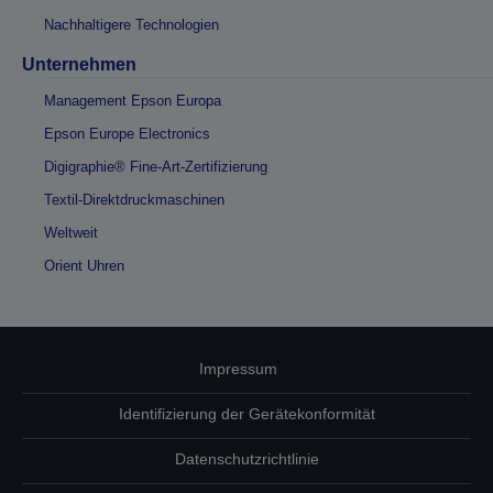
Nachhaltigere Technologien
Unternehmen
Management Epson Europa
Epson Europe Electronics
Digigraphie® Fine-Art-Zertifizierung
Textil-Direktdruckmaschinen
Weltweit
Orient Uhren
Impressum
Identifizierung der Gerätekonformität
Datenschutzrichtlinie