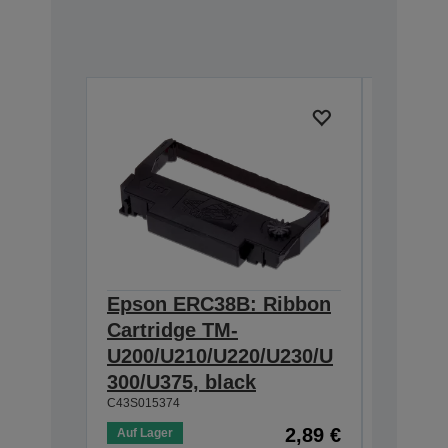
Epson ERC38B: Ribbon
Epson
Cartridge TM-
Ribbon
U200/U210/U220/U230/U
300/U3
300/U375, black
230, b
C43S015374
C43S0153
2,89 €
Auf Lager
Auf Lage