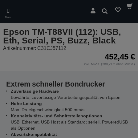
Skip
to
Suchen
main
Menü
content
Epson TM-T88VII (112): USB,
Eth, Serial, PS, Buzz, Black
Artikelnummer: C31CJ57112
452,45 €
inkl. MwSt. (380,21 € ohne MwSt.)
Extrem schneller Bondrucker
Zuverlässige Hardware
Bewährte, zuverlässige Verarbeitungsqualität von Epson
Hohe Leistung
Max. Druckgeschwindigkeit 500 mm/s
Konnektivitäts- und Schnittstellenoptionen
USB, Ethernet, USB Host als Standard; seriell, PoweredUSB
als Optionen
Abwärtskompatibilität