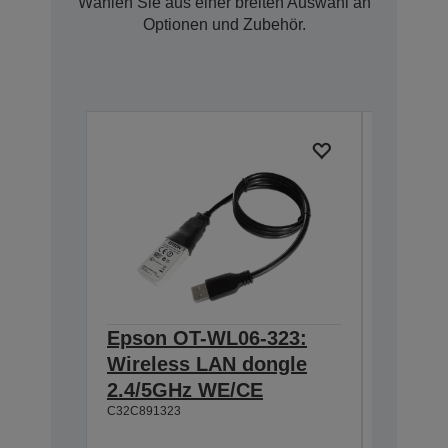
Wählen Sie aus einer breiten Auswahl an
Optionen und Zubehör.
Epson OT-WL06-323:
Epson 
Wireless LAN dongle
Interf
C32C8241
2.4/5GHz WE/CE
C32C891323