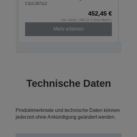
C31CJ57112
C31CJ
452,45 €
inkl. MwSt. (380,21 € ohne MwSt.)
Mehr erfahren
Technische Daten
Produktmerkmale und technische Daten können
jederzeit ohne Ankündigung geändert werden.