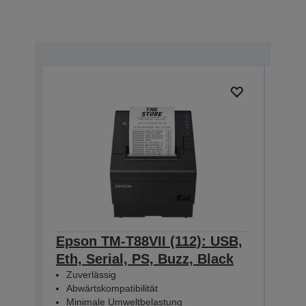
Epson TM-T88VII (112): USB,
Eps
Eth, Serial, PS, Buzz, Black
Eth
Zuverlässig
Zuv
Abwärtskompatibilität
Abw
Minimale Umweltbelastung
Min