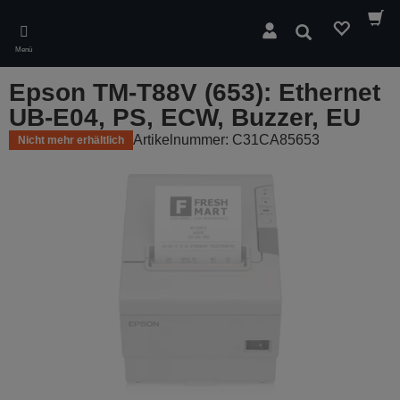
Skip
to
Suchen
main
Menü
content
Epson TM-T88V (653): Ethernet
UB-E04, PS, ECW, Buzzer, EU
Artikelnummer: C31CA85653
Nicht mehr erhältlich