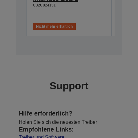
C32C824151
C32C82411
Nicht mehr erhältlich
Nicht meh
Support
Hilfe erforderlich?
Holen Sie sich die neuesten Treiber
Empfohlene Links:
Treiber und Software